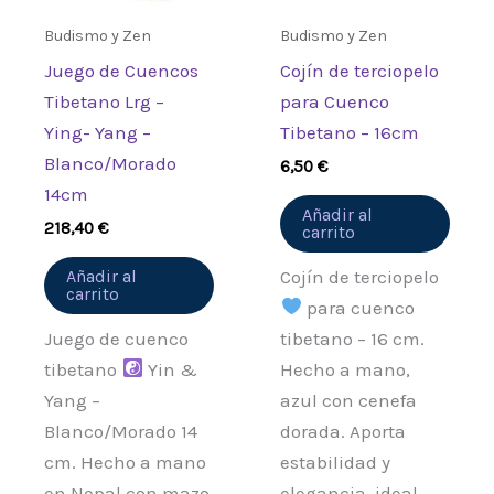
Budismo y Zen
Budismo y Zen
Juego de Cuencos
Cojín de terciopelo
Tibetano Lrg –
para Cuenco
Ying- Yang –
Tibetano – 16cm
Blanco/Morado
6,50
€
14cm
Añadir al
218,40
€
carrito
Añadir al
Cojín de terciopelo
carrito
para cuenco
Juego de cuenco
tibetano – 16 cm.
tibetano
Yin &
Hecho a mano,
Yang –
azul con cenefa
Blanco/Morado 14
dorada. Aporta
cm. Hecho a mano
estabilidad y
en Nepal con mazo
elegancia, ideal