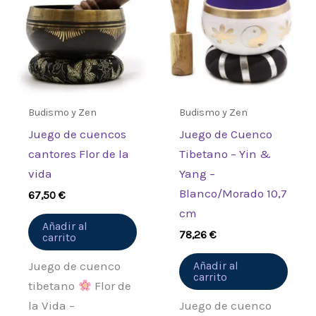
Budismo y Zen
Budismo y Zen
Juego de cuencos
Juego de Cuenco
cantores Flor de la
Tibetano – Yin &
vida
Yang –
Blanco/Morado 10,7
67,50
€
cm
Añadir al
78,26
€
carrito
Juego de cuenco
Añadir al
carrito
tibetano
Flor de
la Vida –
Juego de cuenco