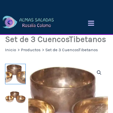
Ir
al
contenido
Set de 3 CuencosTibetanos
Inicio
Productos
Set de 3 CuencosTibetanos