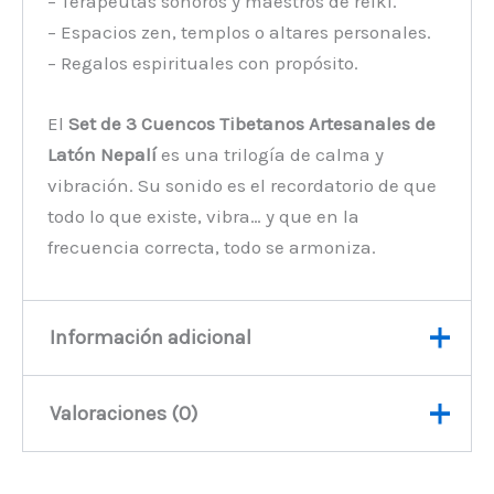
– Terapeutas sonoros y maestros de reiki.
– Espacios zen, templos o altares personales.
– Regalos espirituales con propósito.
El
Set de 3 Cuencos Tibetanos Artesanales de
Latón Nepalí
es una trilogía de calma y
vibración. Su sonido es el recordatorio de que
todo lo que existe, vibra… y que en la
frecuencia correcta, todo se armoniza.
Información adicional
Valoraciones (0)
Peso
1220 kg
No hay valoraciones aún.