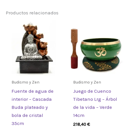
Productos relacionados
Sé el primero en valorar “Set
de 3 CuencosTibetanos”
Debes
acceder
para publicar una
valoración.
Budismo y Zen
Budismo y Zen
Fuente de agua de
Juego de Cuenco
interior – Cascada
Tibetano Lrg – Árbol
Buda plateado y
de la vida – Verde
bola de cristal
14cm
35cm
218,40
€