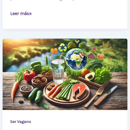
Leer más»
El
Impacto
Vegano:
Cómo
tu
Elección
de
Alimentos
Cambia
el
Mundo
Ser Vegano