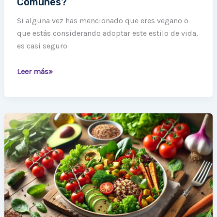
Comunes?
Si alguna vez has mencionado que eres vegano o
que estás considerando adoptar este estilo de vida,
es casi seguro
Leer más»
¿Vegano?
Sí,
pero
sin
dramas:
Lo
que
Realmente