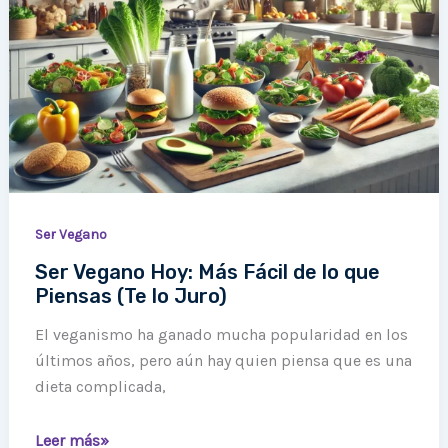
Hoy:
Más
Fácil
de
lo
que
Piensas
(Te
lo
Ser Vegano
Juro)
Ser Vegano Hoy: Más Fácil de lo que
Piensas (Te lo Juro)
El veganismo ha ganado mucha popularidad en los
últimos años, pero aún hay quien piensa que es una
dieta complicada,
Leer más»