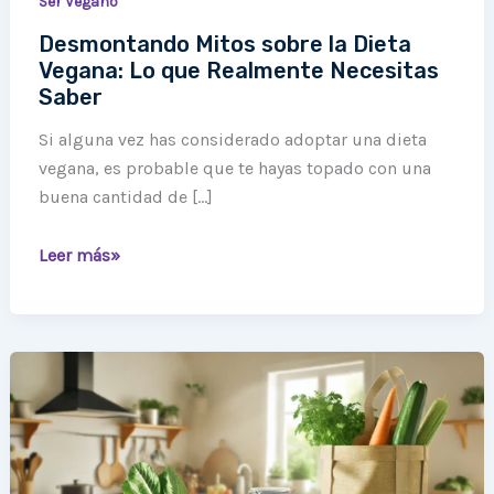
Ser Vegano
Desmontando Mitos sobre la Dieta
Vegana: Lo que Realmente Necesitas
Saber
Si alguna vez has considerado adoptar una dieta
vegana, es probable que te hayas topado con una
buena cantidad de […]
Leer más»
Veganismo
Sostenible:
Consejos
para
Reducir