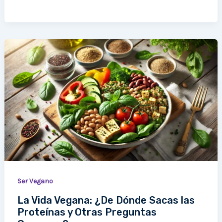
La
Vida
Vegana:
¿De
Dónde
Sacas
las
Proteínas
y
Otras
Preguntas
Ser Vegano
Comunes?
La Vida Vegana: ¿De Dónde Sacas las
Proteínas y Otras Preguntas