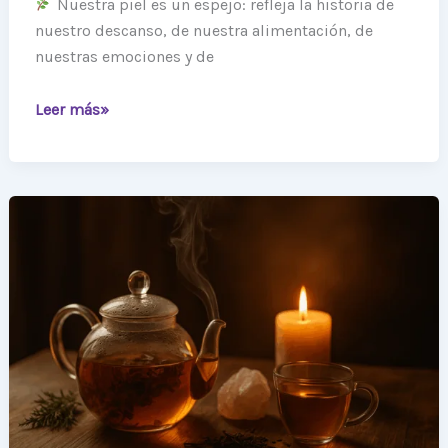
Nuestra piel es un espejo: refleja la historia de
nuestro descanso, de nuestra alimentación, de
nuestras emociones y de
Leer más»
La
transmutación
en
la
taza:
la
magia
alquímica
de
preparar