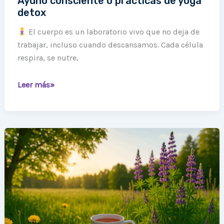
Ayuno consciente o prácticas de yoga
detox
El cuerpo es un laboratorio vivo que no deja de
trabajar, incluso cuando descansamos. Cada célula
respira, se nutre,
Leer más»
Sin
teína,
con
calma:
cómo
rooibos,
manzana