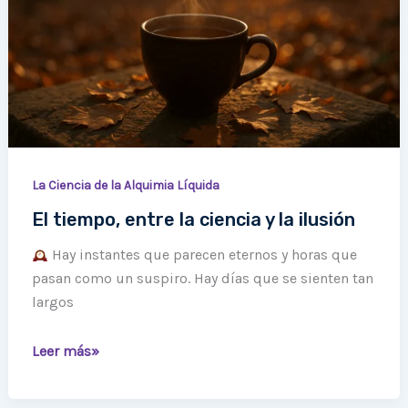
y
la
ilusión
La Ciencia de la Alquimia Líquida
El tiempo, entre la ciencia y la ilusión
Hay instantes que parecen eternos y horas que
pasan como un suspiro. Hay días que se sienten tan
largos
Leer más»