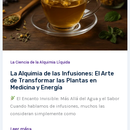
Infusiones:
El
Arte
de
Transformar
las
Plantas
en
Medicina
La Ciencia de la Alquimia Líquida
y
La Alquimia de las Infusiones: El Arte
Energía
de Transformar las Plantas en
Medicina y Energía
El Encanto Invisible: Más Allá del Agua y el Sabor
Cuando hablamos de infusiones, muchos las
consideran simplemente como
Leer más»