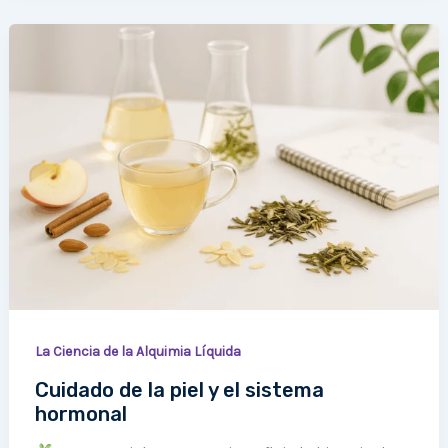
Cuidado
de
la
piel
y
el
sistema
hormonal
La Ciencia de la Alquimia Líquida
Cuidado de la piel y el sistema
hormonal