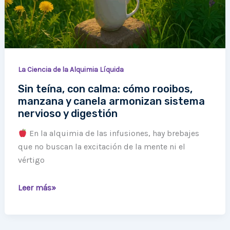
y
canela
armonizan
sistema
nervioso
y
La Ciencia de la Alquimia Líquida
digestión
Sin teína, con calma: cómo rooibos,
manzana y canela armonizan sistema
nervioso y digestión
En la alquimia de las infusiones, hay brebajes
que no buscan la excitación de la mente ni el
vértigo
Leer más»