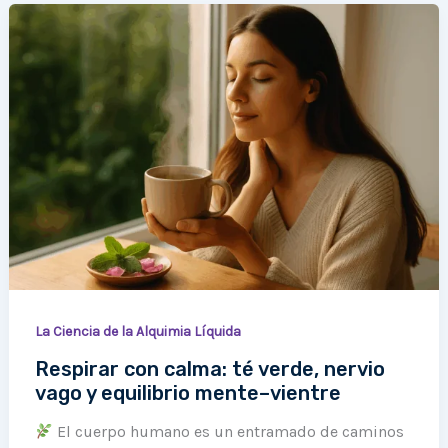
Respirar
con
calma:
té
verde,
nervio
vago
y
equilibrio
mente–
vientre
La Ciencia de la Alquimia Líquida
Respirar con calma: té verde, nervio
vago y equilibrio mente–vientre
El cuerpo humano es un entramado de caminos