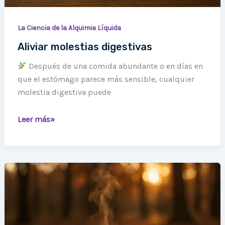
La Ciencia de la Alquimia Líquida
Aliviar molestias digestivas
Después de una comida abundante o en días en
que el estómago parece más sensible, cualquier
molestia digestiva puede
Leer más»
El
tiempo,
entre
la
ciencia