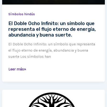
eterno
de
energía,
Símbolos hindús
abundancia
El Doble Ocho Infinito: un símbolo que
y
representa el flujo eterno de energía,
buena
abundancia y buena suerte.
suerte.
El Doble Ocho Infinito: un símbolo que representa
el flujo eterno de energía, abundancia y buena
suerte Los símbolos han
Leer más»
Significado
del
Árbol