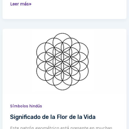
Leer más»
Significado
de
la
Flor
de
la
Vida
Símbolos hindús
Significado de la Flor de la Vida
Este patrón geométrico está presente en muchas