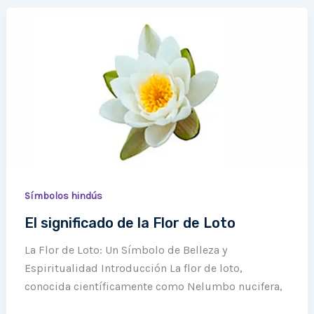
El
significado
de
la
Flor
de
Loto
Símbolos hindús
El significado de la Flor de Loto
La Flor de Loto: Un Símbolo de Belleza y
Espiritualidad Introducción La flor de loto,
conocida científicamente como Nelumbo nucifera,