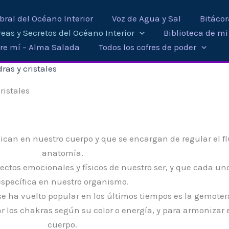
ral del Océano Interior
Voz de Agua y Sal
Bitáco
eas y Secretos del Océano Interior
Biblioteca de m
re mí – Alma Salada
Todos los cofres de poder
ras y cristales
ristales
can en nuestro cuerpo y que se encargan de regular el fl
anatomía.
ectos emocionales y físicos de nuestro ser, y que cada uno
específica en nuestro organismo.
e ha vuelto popular en los últimos tiempos es la gemoterap
ar los chakras según su color o energía, y para armonizar 
cuerpo.