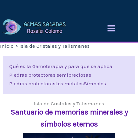
Ir
al
contenido
Inicio
Isla de Cristales y Talismanes
Qué es la Gemoterapia y para que se aplica
Piedras protectoras semipreciosas
Piedras protectoras
Los metales
Símbolos
Isla de Cristales y Talismanes
Santuario de memorias minerales y
símbolos eternos