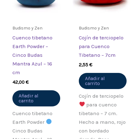
Budismo y Zen
Budismo y Zen
Cuenco tibetano
Cojín de terciopelo
Earth Powder –
para Cuenco
Cinco Budas
Tibetano – 7cm
Mantra Azul – 16
2,55
€
cm
Añadir al
42,00
€
carrito
Añadir al
Cojín de terciopelo
carrito
para cuenco
Cuenco tibetano
tibetano – 7 cm.
Earth Powder
Hecho a mano, rojo
Cinco Budas
con bordado