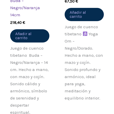
Buda –
67,50
€
Negro/Naranja
Añadir al
14cm
carrito
218,40
€
Juego de cuenco
Añadir al
tibetano
Yoga
carrito
Om –
Juego de cuenco
Negro/Dorado.
tibetano Buda –
Hecho a mano, con
Negro/Naranja – 14
mazo y cojín.
cm. Hecho a mano,
Sonido profundo y
con mazo y cojín.
armónico, ideal
Sonido cálido y
para yoga,
armónico, símbolo
meditación y
de serenidad y
equilibrio interior.
despertar
espiritual.