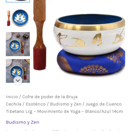
Lrg
-
Movimiento
de
Yoga
-
Blanco/Azul
14cm
cantidad
Inicio
/
Cofre de poder de la Bruja
Cechila
/
Esotérico
/
Budismo y Zen
/ Juego de Cuenco
Tibetano Lrg – Movimiento de Yoga – Blanco/Azul 14cm
Budismo y Zen