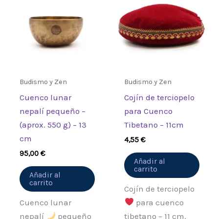
Budismo y Zen
Budismo y Zen
Cuenco lunar
Cojín de terciopelo
nepalí pequeño –
para Cuenco
(aprox. 550 g) – 13
Tibetano – 11cm
cm
4,55
€
95,00
€
Añadir al
carrito
Añadir al
carrito
Cojín de terciopelo
Cuenco lunar
para cuenco
nepalí
pequeño
tibetano – 11 cm.