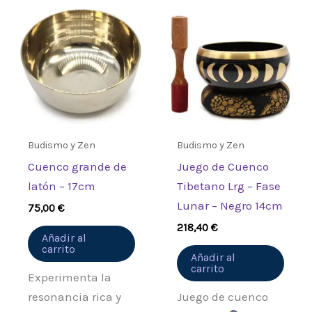
“Juego de Cuenco Tibetano
Lrg – Movimiento de Yoga –
Blanco/Azul 14cm”
Debes
acceder
para publicar una
valoración.
Budismo y Zen
Budismo y Zen
Cuenco grande de
Juego de Cuenco
latón – 17cm
Tibetano Lrg – Fase
Lunar – Negro 14cm
75,00
€
218,40
€
Añadir al
carrito
Añadir al
carrito
Experimenta la
resonancia rica y
Juego de cuenco