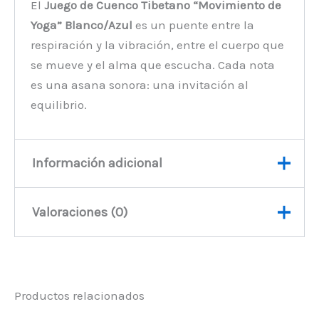
El
Juego de Cuenco Tibetano “Movimiento de
Yoga” Blanco/Azul
es un puente entre la
respiración y la vibración, entre el cuerpo que
se mueve y el alma que escucha. Cada nota
es una asana sonora: una invitación al
equilibrio.
Información adicional
Valoraciones (0)
Peso
1300 kg
No hay valoraciones aún.
Productos relacionados
Sé el primero en valorar