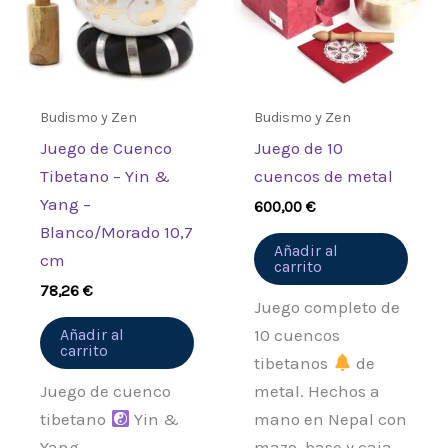
Budismo y Zen
Budismo y Zen
Juego de Cuenco
Juego de 10
Tibetano – Yin &
cuencos de metal
Yang –
600,00
€
Blanco/Morado 10,7
Añadir al
cm
carrito
78,26
€
Juego completo de
Añadir al
10 cuencos
carrito
tibetanos
de
Juego de cuenco
metal. Hechos a
tibetano
Yin &
mano en Nepal con
Yang –
mazo, base y caja