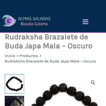
Ir
al
contenido
Rudraksha Brazalete de
Buda Japa Mala – Oscuro
Inicio
Productos
Rudraksha Brazalete de Buda Japa Mala – Oscuro
Rudraksha
Brazalete
de
Buda
Japa
Mala
-