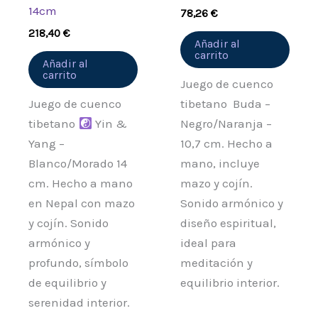
14cm
78,26
€
218,40
€
Añadir al
carrito
Añadir al
carrito
Juego de cuenco
Juego de cuenco
tibetano Buda –
tibetano
Yin &
Negro/Naranja –
Yang –
10,7 cm. Hecho a
Blanco/Morado 14
mano, incluye
cm. Hecho a mano
mazo y cojín.
en Nepal con mazo
Sonido armónico y
y cojín. Sonido
diseño espiritual,
armónico y
ideal para
profundo, símbolo
meditación y
de equilibrio y
equilibrio interior.
serenidad interior.