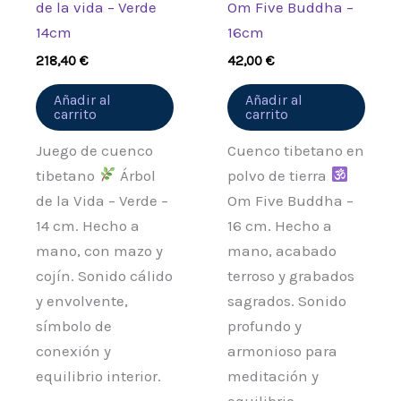
de la vida – Verde
Om Five Buddha –
14cm
16cm
218,40
€
42,00
€
Añadir al
Añadir al
carrito
carrito
Juego de cuenco
Cuenco tibetano en
tibetano
Árbol
polvo de tierra
de la Vida – Verde –
Om Five Buddha –
14 cm. Hecho a
16 cm. Hecho a
mano, con mazo y
mano, acabado
cojín. Sonido cálido
terroso y grabados
y envolvente,
sagrados. Sonido
símbolo de
profundo y
conexión y
armonioso para
equilibrio interior.
meditación y
equilibrio