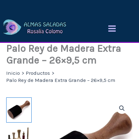
Ir
al
contenido
Palo Rey de Madera Extra
Grande – 26×9,5 cm
Inicio
Productos
Palo Rey de Madera Extra Grande – 26×9,5 cm
Palo
Rey
de
Madera
Extra
Grande
-