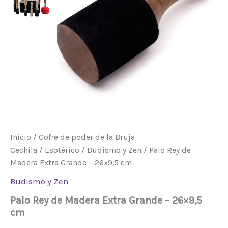
26x9,5
cm
cantidad
Inicio
/
Cofre de poder de la Bruja
Cechila
/
Esotérico
/
Budismo y Zen
/ Palo Rey de
Madera Extra Grande – 26×9,5 cm
Budismo y Zen
Palo Rey de Madera Extra Grande – 26×9,5
cm