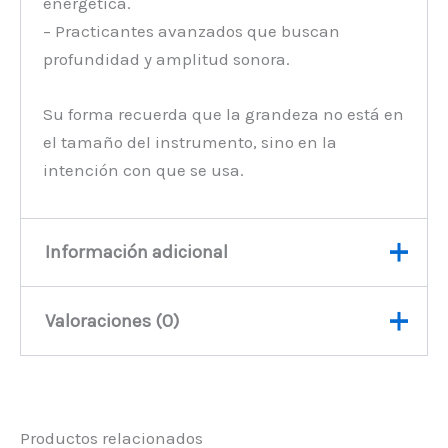
energética.
– Practicantes avanzados que buscan
profundidad y amplitud sonora.
Su forma recuerda que la grandeza no está en
el tamaño del instrumento, sino en la
intención con que se usa.
Información adicional
Valoraciones (0)
Peso
1032 kg
No hay valoraciones aún.
Productos relacionados