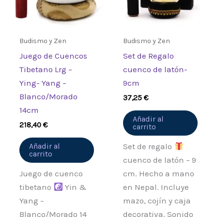
Budismo y Zen
Budismo y Zen
Juego de Cuencos
Set de Regalo
Tibetano Lrg –
cuenco de latón-
Ying- Yang –
9cm
Blanco/Morado
37,25
€
14cm
Añadir al
218,40
€
carrito
Añadir al
Set de regalo
carrito
cuenco de latón – 9
Juego de cuenco
cm. Hecho a mano
tibetano
Yin &
en Nepal. Incluye
Yang –
mazo, cojín y caja
Blanco/Morado 14
decorativa. Sonido