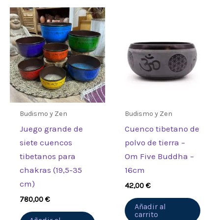
Sé el primero en valorar “Palo
Rey de Madera Extra Grande –
26×9,5 cm”
Debes
acceder
para publicar una
valoración.
Budismo y Zen
Budismo y Zen
Juego grande de
Cuenco tibetano de
siete cuencos
polvo de tierra –
tibetanos para
Om Five Buddha –
chakras (19,5-35
16cm
cm)
42,00
€
780,00
€
Añadir al
carrito