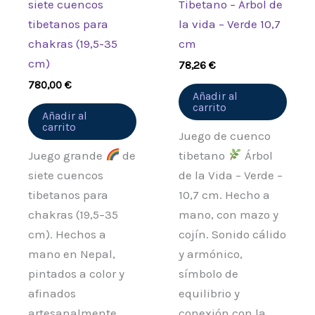
siete cuencos
Tibetano – Árbol de
tibetanos para
la vida – Verde 10,7
chakras (19,5-35
cm
cm)
78,26
€
780,00
€
Añadir al
carrito
Añadir al
carrito
Juego de cuenco
Juego grande
de
tibetano
Árbol
siete cuencos
de la Vida – Verde –
tibetanos para
10,7 cm. Hecho a
chakras (19,5–35
mano, con mazo y
cm). Hechos a
cojín. Sonido cálido
mano en Nepal,
y armónico,
pintados a color y
símbolo de
afinados
equilibrio y
artesanalmente.
conexión con la