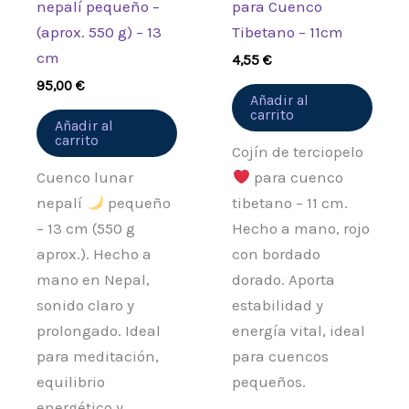
nepalí pequeño –
para Cuenco
(aprox. 550 g) – 13
Tibetano – 11cm
cm
4,55
€
95,00
€
Añadir al
carrito
Añadir al
carrito
Cojín de terciopelo
Cuenco lunar
para cuenco
nepalí
pequeño
tibetano – 11 cm.
– 13 cm (550 g
Hecho a mano, rojo
aprox.). Hecho a
con bordado
mano en Nepal,
dorado. Aporta
sonido claro y
estabilidad y
prolongado. Ideal
energía vital, ideal
para meditación,
para cuencos
equilibrio
pequeños.
energético y