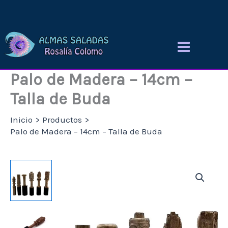
Ir
al
contenido
Palo de Madera – 14cm –
Talla de Buda
Inicio
Productos
Palo de Madera – 14cm – Talla de Buda
Palo
de
Madera
-
14cm
-
Talla