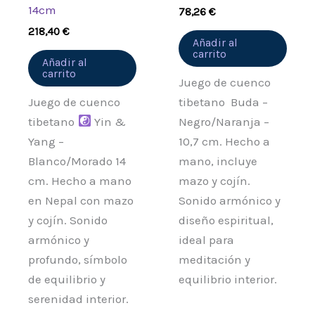
14cm
78,26
€
218,40
€
Añadir al
carrito
Añadir al
carrito
Juego de cuenco
Juego de cuenco
tibetano Buda –
tibetano
Yin &
Negro/Naranja –
Yang –
10,7 cm. Hecho a
Blanco/Morado 14
mano, incluye
cm. Hecho a mano
mazo y cojín.
en Nepal con mazo
Sonido armónico y
y cojín. Sonido
diseño espiritual,
armónico y
ideal para
profundo, símbolo
meditación y
de equilibrio y
equilibrio interior.
serenidad interior.