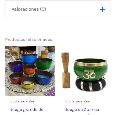
Valoraciones (0)
Peso
50 kg
No hay valoraciones aún.
Productos relacionados
Sé el primero en valorar “Palo
de Madera – 14cm – Talla de
Buda”
Debes
acceder
para publicar una
valoración.
Budismo y Zen
Budismo y Zen
Juego grande de
Juego de Cuenco