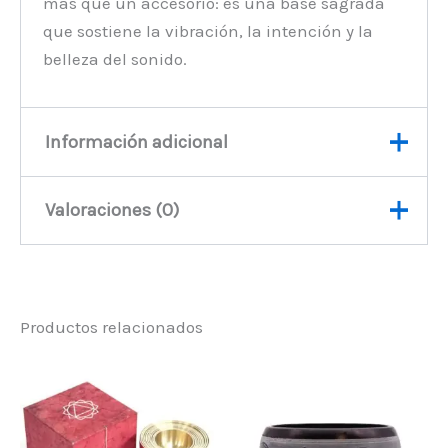
más que un accesorio: es una base sagrada
que sostiene la vibración, la intención y la
belleza del sonido.
Información adicional
Valoraciones (0)
Peso
30 kg
No hay valoraciones aún.
Productos relacionados
Sé el primero en valorar
“Cojín de terciopelo para
Cuenco Tibetano – 11cm”