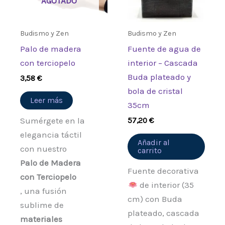
AGOTADO
Budismo y Zen
Budismo y Zen
Palo de madera
Fuente de agua de
con terciopelo
interior – Cascada
Buda plateado y
3,58
€
bola de cristal
Leer más
35cm
Sumérgete en la
57,20
€
elegancia táctil
Añadir al
con nuestro
carrito
Palo de Madera
Fuente decorativa
con Terciopelo
de interior (35
, una fusión
cm) con Buda
sublime de
plateado, cascada
materiales