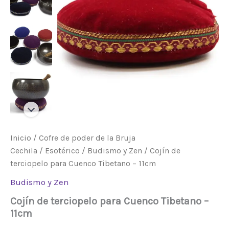
11cm
cantidad
Inicio
/
Cofre de poder de la Bruja
Cechila
/
Esotérico
/
Budismo y Zen
/ Cojín de
terciopelo para Cuenco Tibetano – 11cm
Budismo y Zen
Cojín de terciopelo para Cuenco Tibetano –
11cm