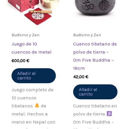
Debes
acceder
para publicar una
valoración.
Budismo y Zen
Budismo y Zen
Juego de 10
Cuenco tibetano de
cuencos de metal
polvo de tierra –
Om Five Buddha –
600,00
€
16cm
Añadir al
42,00
€
carrito
Juego completo de
Añadir al
carrito
10 cuencos
tibetanos
de
Cuenco tibetano en
metal. Hechos a
polvo de tierra
mano en Nepal con
Om Five Buddha –