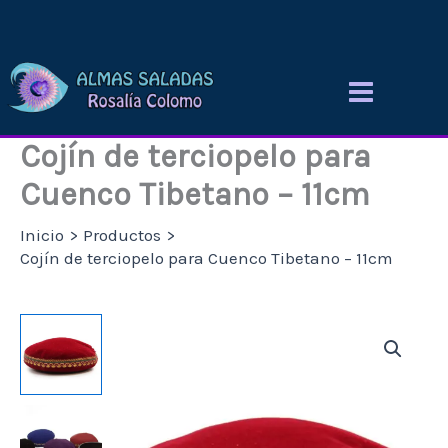
Ir
al
contenido
Cojín de terciopelo para
Cuenco Tibetano – 11cm
Inicio
Productos
Cojín de terciopelo para Cuenco Tibetano – 11cm
Cojín
de
terciopelo
para
Cuenco
Tibetano
-