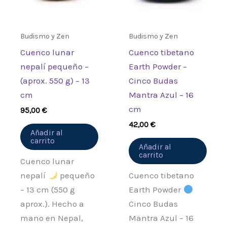
Budismo y Zen
Budismo y Zen
Cuenco lunar
Cuenco tibetano
nepalí pequeño –
Earth Powder –
(aprox. 550 g) – 13
Cinco Budas
cm
Mantra Azul – 16
cm
95,00
€
42,00
€
Añadir al
carrito
Añadir al
carrito
Cuenco lunar
nepalí
pequeño
Cuenco tibetano
– 13 cm (550 g
Earth Powder
aprox.). Hecho a
Cinco Budas
mano en Nepal,
Mantra Azul – 16