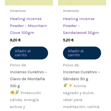
Inciensos
Inciensos
Healing Incense
Healing Incense
Powder – Mountain
Powder –
Clove 100gm
Sandalwood 50gm
9,20
€
5,20
€
Añadir al
Añadir al
carrito
carrito
Polvo de
Polvo de
Incienso Curativo –
Incienso Curativo –
Clavo de Montaña
Sándalo 50 g
100 g
Aroma
Protección
sagrado y dulce,
cálida, energía
ideal para
activa y
meditación, calma