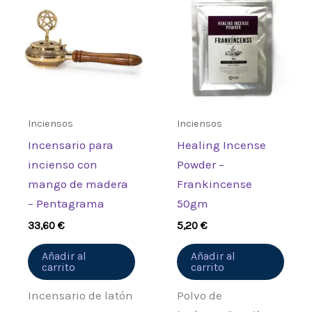
Eucalyptus 100gm”
Debes
acceder
para publicar una
valoración.
Inciensos
Inciensos
Incensario para
Healing Incense
incienso con
Powder –
mango de madera
Frankincense
– Pentagrama
50gm
33,60
€
5,20
€
Añadir al
Añadir al
carrito
carrito
Incensario de latón
Polvo de