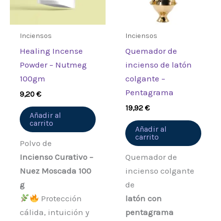
Inciensos
Inciensos
Healing Incense
Quemador de
Powder – Nutmeg
incienso de latón
100gm
colgante –
Pentagrama
9,20
€
19,92
€
Añadir al
carrito
Añadir al
carrito
Polvo de
Incienso Curativo –
Quemador de
Nuez Moscada 100
incienso colgante
g
de
Protección
latón con
cálida, intuición y
pentagrama