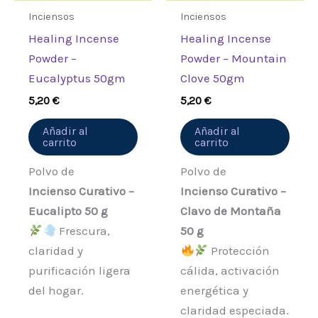
Inciensos
Inciensos
Healing Incense
Healing Incense
Powder –
Powder – Mountain
Eucalyptus 50gm
Clove 50gm
5,20
€
5,20
€
Añadir al
Añadir al
carrito
carrito
Polvo de
Polvo de
Incienso Curativo –
Incienso Curativo –
Eucalipto 50 g
Clavo de Montaña
Frescura,
50 g
claridad y
Protección
purificación ligera
cálida, activación
del hogar.
energética y
claridad especiada.