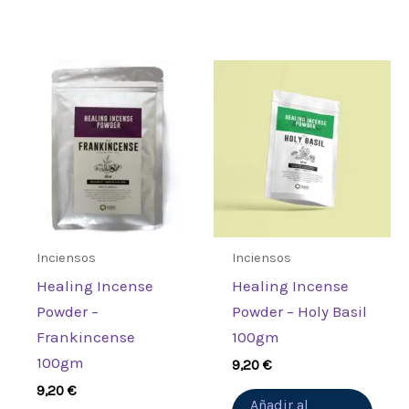
Inciensos
Inciensos
Healing Incense
Healing Incense
Powder –
Powder – Holy Basil
Frankincense
100gm
100gm
9,20
€
9,20
€
Añadir al