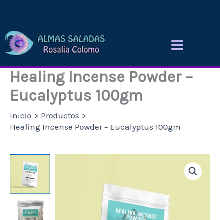
Ir
al
contenido
Healing Incense Powder –
Eucalyptus 100gm
Inicio
Productos
Healing Incense Powder – Eucalyptus 100gm
Healing
Incense
Powder
-
Eucalyptus
100gm
cantidad