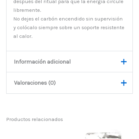
después del ritual para que la energía circule
libremente.
No dejes el carbón encendido sin supervisión
y colócalo siempre sobre un soporte resistente
al calor.
Información adicional
Valoraciones (0)
Peso
135 kg
No hay valoraciones aún.
Productos relacionados
Sé el primero en valorar
“Healing Incense Powder –