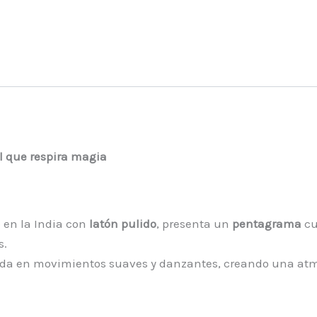
al que respira magia
 en la India con
latón pulido
, presenta un
pentagrama
cu
s.
nda en movimientos suaves y danzantes, creando una atm