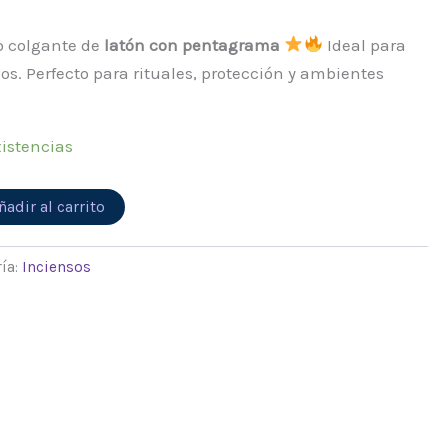
o colgante de
latón con pentagrama
Ideal para
vos. Perfecto para rituales, protección y ambientes
istencias
Alternative:
ñadir al carrito
ía:
Inciensos