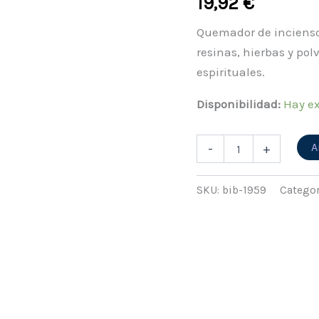
19,92
€
cantidad
Quemador de inciens
resinas, hierbas y pol
espirituales.
Disponibilidad:
Hay ex
A
-
+
SKU:
bib-1959
Categor