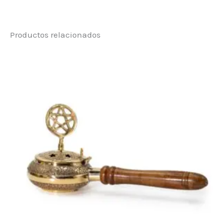
No hay valoraciones aún.
Productos relacionados
Sé el primero en valorar “Quemador 
Debes
acceder
para publicar una valoración.