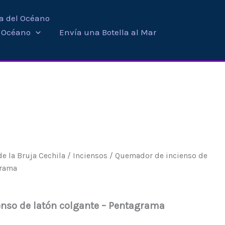
ra del Océano
i Océano
Envía una Botella al Mar
e la Bruja Cechila
/
Inciensos
/ Quemador de incienso de
grama
nso de latón colgante – Pentagrama