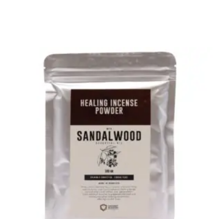
de incienso de latón colgante – Pentagrama”