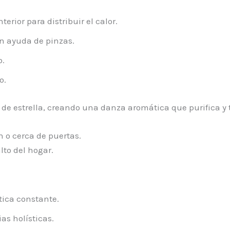
erior para distribuir el calor.
n ayuda de pinzas.
o.
o.
a de estrella, creando una danza aromática que purifica y 
n o cerca de puertas.
alto del hogar.
tica constante.
as holísticas.