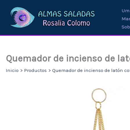
Ir
Umb
al
Mar
contenido
Sob
Quemador de incienso de la
Inicio
Productos
Quemador de incienso de latón c