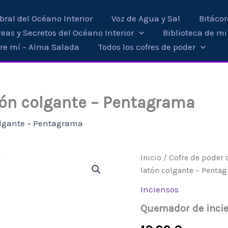
ral del Océano Interior
Voz de Agua y Sal
Bitáco
eas y Secretos del Océano Interior
Biblioteca de m
re mí – Alma Salada
Todos los cofres de poder
tón colgante – Pentagrama
olgante – Pentagrama
Quemador
Inicio
/
Cofre de poder d
de
latón colgante – Penta
incienso
de
Inciensos
latón
Quemador de incie
colgante
-
Pentagrama