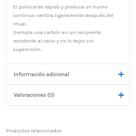
El polvo arde rápido y produce un humo
continuo: ventila ligeramente después del
ritual.
Siempre usa carbón en un recipiente
resistente al calor y no lo dejes sin
supervisión.
Información adicional
Valoraciones (0)
Peso
135 kg
No hay valoraciones aún.
Productos relacionados