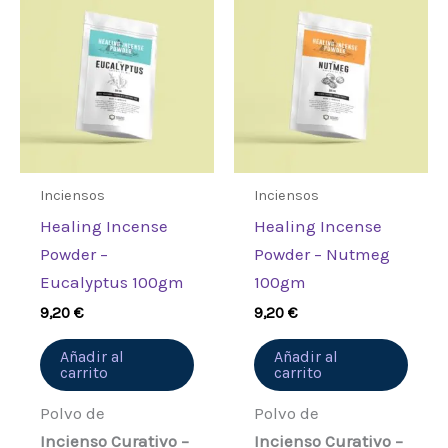
Inciensos
Inciensos
Healing Incense
Healing Incense
Powder –
Powder – Nutmeg
Eucalyptus 100gm
100gm
9,20
€
9,20
€
Añadir al
Añadir al
carrito
carrito
Polvo de
Polvo de
Incienso Curativo –
Incienso Curativo –