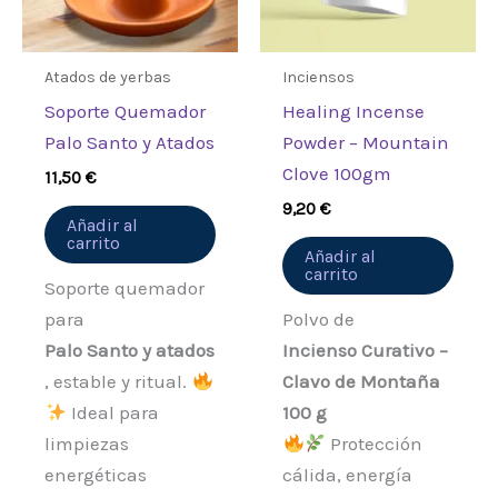
Atados de yerbas
Inciensos
Soporte Quemador
Healing Incense
Palo Santo y Atados
Powder – Mountain
Clove 100gm
11,50
€
9,20
€
Añadir al
carrito
Añadir al
carrito
Soporte quemador
para
Polvo de
Palo Santo y atados
Incienso Curativo –
, estable y ritual.
Clavo de Montaña
Ideal para
100 g
limpiezas
Protección
energéticas
cálida, energía