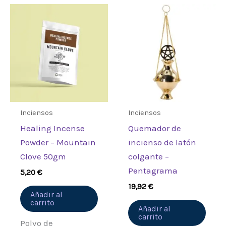
Sé el primero en valorar
“Healing Incense Powder –
Holy Basil 50gm”
Debes
acceder
para publicar una
valoración.
Inciensos
Inciensos
Healing Incense
Quemador de
Powder – Mountain
incienso de latón
Clove 50gm
colgante –
Pentagrama
5,20
€
19,92
€
Añadir al
carrito
Añadir al
carrito
Polvo de