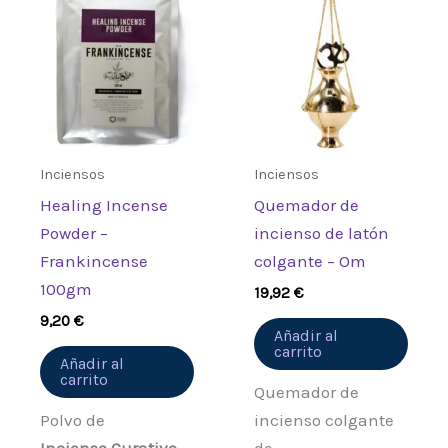
Inciensos
Inciensos
Healing Incense
Quemador de
Powder –
incienso de latón
Frankincense
colgante – Om
100gm
19,92
€
9,20
€
Añadir al
carrito
Añadir al
carrito
Quemador de
Polvo de
incienso colgante