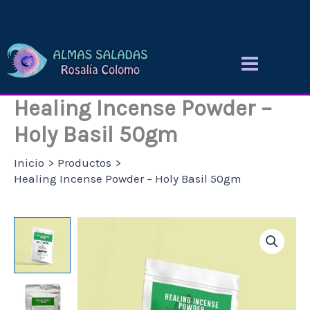
Ir
al
contenido
Healing Incense Powder –
Holy Basil 50gm
Inicio
Productos
Healing Incense Powder – Holy Basil 50gm
Healing
Incense
Powder
-
Holy
Basil
50gm