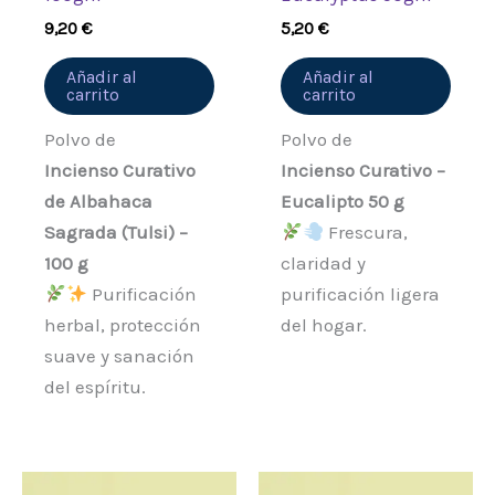
9,20
€
5,20
€
Añadir al
Añadir al
carrito
carrito
Polvo de
Polvo de
Incienso Curativo
Incienso Curativo –
de Albahaca
Eucalipto 50 g
Sagrada (Tulsi) –
Frescura,
100 g
claridad y
Purificación
purificación ligera
herbal, protección
del hogar.
suave y sanación
del espíritu.