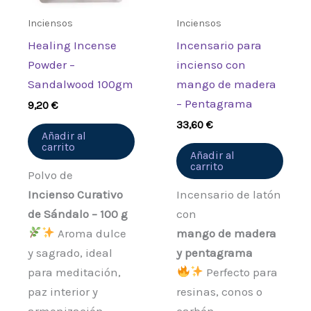
Inciensos
Inciensos
Healing Incense
Incensario para
Powder –
incienso con
Sandalwood 100gm
mango de madera
– Pentagrama
9,20
€
33,60
€
Añadir al
carrito
Añadir al
carrito
Polvo de
Incienso Curativo
Incensario de latón
de Sándalo – 100 g
con
Aroma dulce
mango de madera
y sagrado, ideal
y pentagrama
para meditación,
Perfecto para
paz interior y
resinas, conos o
armonización
carbón.