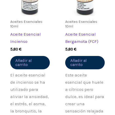
Aceites Esenciales
Aceites Esenciales
10ml
10ml
Aceite Esencial
Aceite Esencial
Incienso
Bergamota (FCF)
5,80
€
5,80
€
Añadir al
Añadir al
carrito
carrito
El aceite esencial
Este aceite
de incienso se ha
esencial que huele
utilizado para
a cítricos pero
aliviar la ansiedad,
dulce, es ideal para
el estrés, el asma,
crear una
la bronquitis, la
sensación relajada