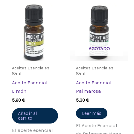
Sé el primero en valorar
“Aceite Esencial Hoja de
clavo”
Debes
acceder
para publicar una
valoración.
AGOTADO
Aceites Esenciales
Aceites Esenciales
10ml
10ml
Aceite Esencial
Aceite Esencial
Limón
Palmarosa
5,60
€
5,30
€
Añadir al
Leer más
carrito
El Aceite Esencial
El aceite esencial
de Palmarosa tiene