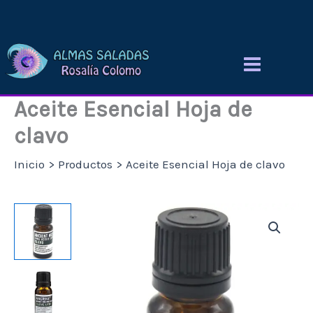
Ir
al
contenido
Aceite Esencial Hoja de
clavo
Inicio
Productos
Aceite Esencial Hoja de clavo
Aceite
Esencial
Hoja
de
clavo
cantidad