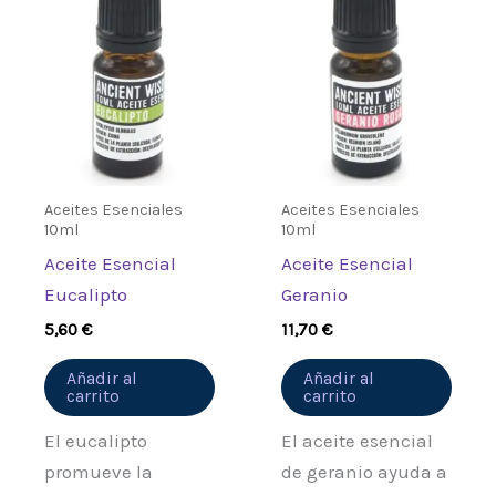
Aceites Esenciales
Aceites Esenciales
10ml
10ml
Aceite Esencial
Aceite Esencial
Eucalipto
Geranio
5,60
€
11,70
€
Añadir al
Añadir al
carrito
carrito
El eucalipto
El aceite esencial
promueve la
de geranio ayuda a