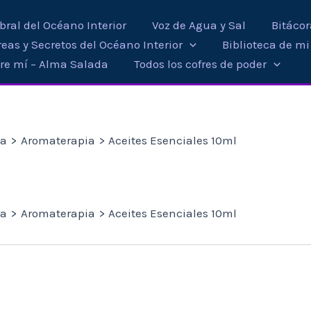
ral del Océano Interior
Voz de Agua y Sal
Bitáco
eas y Secretos del Océano Interior
Biblioteca de m
re mí – Alma Salada
Todos los cofres de poder
ta
Aromaterapia
Aceites Esenciales 10ml
ta
Aromaterapia
Aceites Esenciales 10ml