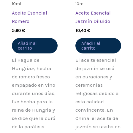
10ml
10ml
Aceite Esencial
Aceite Esencial
Romero
Jazmín Diluido
5,60
€
10,40
€
Añadir al
Añadir al
carrito
carrito
El «agua de
El aceite esencial
Hungría», hecha
de jazmín se usó
de romero fresco
en curaciones y
empapado en vino
ceremonias
durante unos días,
religiosas debido a
fue hecha para la
esta calidad
reina de Hungría y
convincente. En
se dice que la curó
China, el aceite de
de la parálisis.
jazmín se usaba en