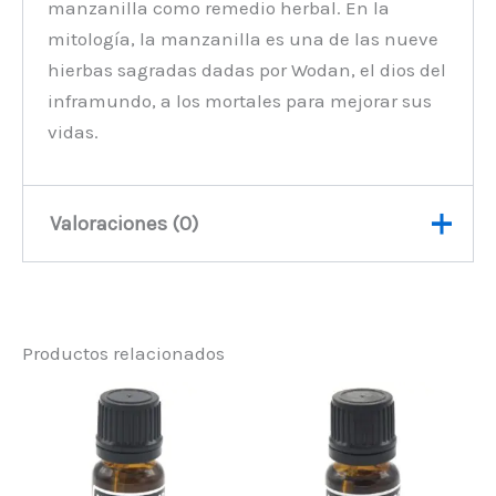
manzanilla como remedio herbal. En la
mitología, la manzanilla es una de las nueve
hierbas sagradas dadas por Wodan, el dios del
inframundo, a los mortales para mejorar sus
vidas.
Valoraciones (0)
No hay valoraciones aún.
Productos relacionados
Sé el primero en valorar
“Aceite Esencial Camomila
Puro”
Debes
acceder
para publicar una