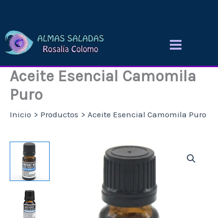
Ir
al
contenido
Aceite Esencial Camomila
Puro
Inicio
Productos
Aceite Esencial Camomila Puro
Aceite
Esencial
Camomila
Puro
cantidad