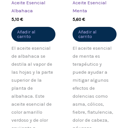
Aceite Esencial
Aceite Esencial
Albahaca
Menta
5,10
€
5,60
€
Añadir al
Añadir al
carrito
carrito
El aceite esencial
El aceite esencial
de albahaca se
de menta es
destila al vapor de
terapéutico y
las hojas y la parte
puede ayudar a
superior de la
mitigar algunos
planta de
efectos de
albahaca. Este
dolencias como
aceite esencial de
asma, cólicos,
color amarillo
fiebre, flatulencia,
verdoso y de olor
dolor de cabeza,
crujiente a
náuseas,