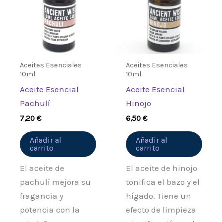
Aceites Esenciales
Aceites Esenciales
10ml
10ml
Aceite Esencial
Aceite Esencial
Pachulí
Hinojo
7,20
€
6,50
€
Añadir al
Añadir al
carrito
carrito
El aceite de
El aceite de hinojo
pachulí mejora su
tonifica el bazo y el
fragancia y
hígado. Tiene un
potencia con la
efecto de limpieza