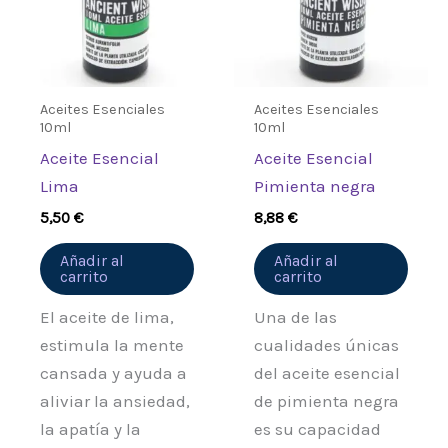
Aceites Esenciales
Aceites Esenciales
10ml
10ml
Aceite Esencial
Aceite Esencial
Lima
Pimienta negra
5,50
€
8,88
€
Añadir al
Añadir al
carrito
carrito
El aceite de lima,
Una de las
estimula la mente
cualidades únicas
cansada y ayuda a
del aceite esencial
aliviar la ansiedad,
de pimienta negra
la apatía y la
es su capacidad