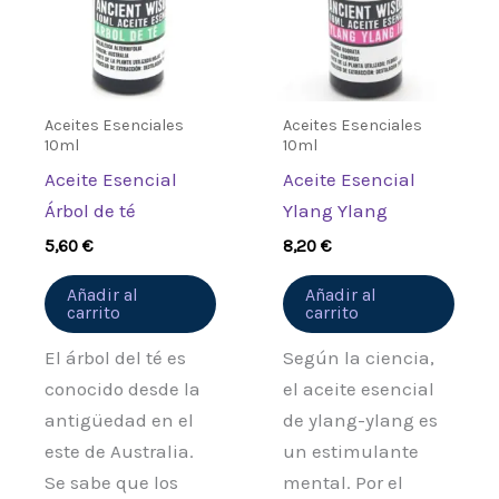
valoración.
Aceites Esenciales
Aceites Esenciales
10ml
10ml
Aceite Esencial
Aceite Esencial
Árbol de té
Ylang Ylang
5,60
€
8,20
€
Añadir al
Añadir al
carrito
carrito
El árbol del té es
Según la ciencia,
conocido desde la
el aceite esencial
antigüedad en el
de ylang-ylang es
este de Australia.
un estimulante
Se sabe que los
mental. Por el