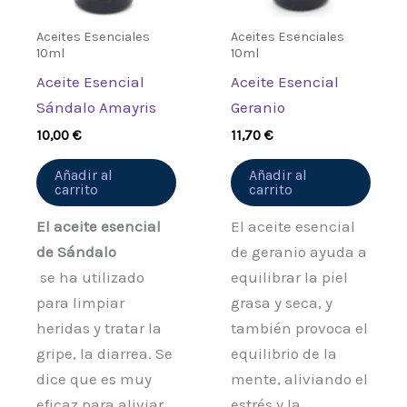
Aceites Esenciales
Aceites Esenciales
10ml
10ml
Aceite Esencial
Aceite Esencial
Sándalo Amayris
Geranio
10,00
€
11,70
€
Añadir al
Añadir al
carrito
carrito
El aceite esencial
El aceite esencial
de Sándalo
de geranio ayuda a
se ha utilizado
equilibrar la piel
para limpiar
grasa y seca, y
heridas y tratar la
también provoca el
gripe, la diarrea. Se
equilibrio de la
dice que es muy
mente, aliviando el
eficaz para aliviar
estrés y la