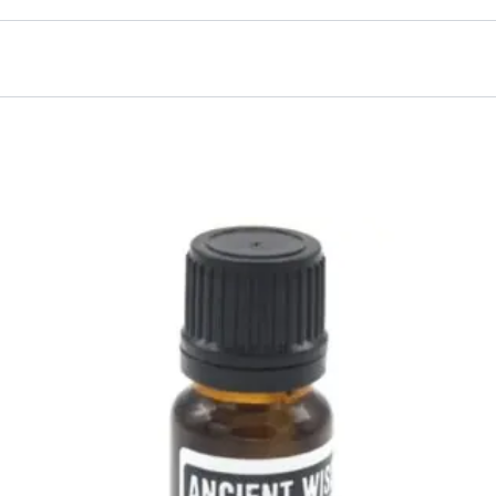
cial Camomila Diluido”