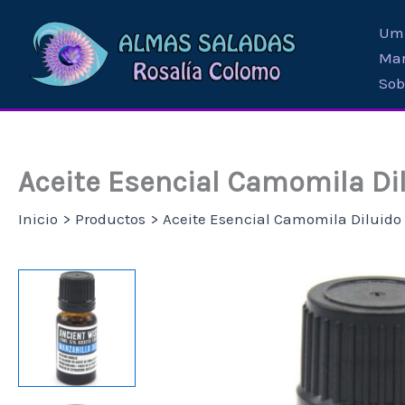
Ir
Umb
al
Mar
contenido
Sob
Aceite Esencial Camomila Di
Inicio
Productos
Aceite Esencial Camomila Diluido