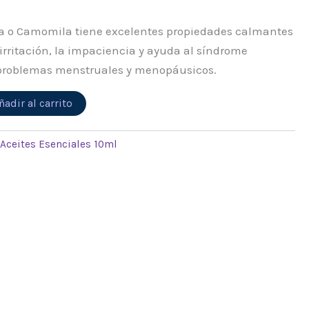
 o Camomila tiene excelentes propiedades calmantes
a irritación, la impaciencia y ayuda al síndrome
 problemas menstruales y menopáusicos.
Alternative:
ñadir al carrito
:
Aceites Esenciales 10ml