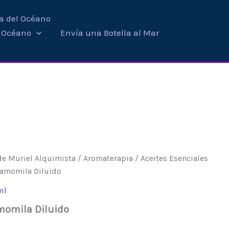
ra del Océano
i Océano
Envía una Botella al Mar
de Muriel Alquimista
/
Aromaterapia
/
Aceites Esenciales
Camomila Diluido
ml
amomila Diluido