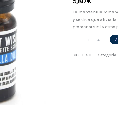
5,80
€
La manzanilla romana
y se dice que alivia l
premenstrual y otros
A
-
+
SKU:
EO-18
Categoría