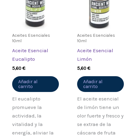
Aceites Esenciales
Aceites Esenciales
10ml
10ml
Aceite Esencial
Aceite Esencial
Eucalipto
Limón
5,60
€
5,60
€
Añadir al
Añadir al
carrito
carrito
El eucalipto
El aceite esencial
promueve la
de limón tiene un
actividad, la
olor fuerte y fresco y
vitalidad y la
se extrae de la
energía, aliviar la
cáscara de fruta