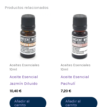
Productos relacionados
Sé el primero en valorar
“Aceite Esencial de Palo de
Rosa – 10 ml (frasco de
vidrio)”
Debes
acceder
para publicar una
valoración.
Aceites Esenciales
Aceites Esenciales
10ml
10ml
Aceite Esencial
Aceite Esencial
Jazmín Diluido
Pachulí
10,40
€
7,20
€
Añadir al
Añadir al
carrito
carrito