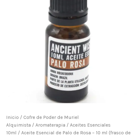
de
Rosa
–
10
ml
(frasco
de
vidrio)
cantidad
Inicio
/
Cofre de Poder de Muriel
Alquimista
/
Aromaterapia
/
Aceites Esenciales
10ml
/ Aceite Esencial de Palo de Rosa – 10 ml (frasco de