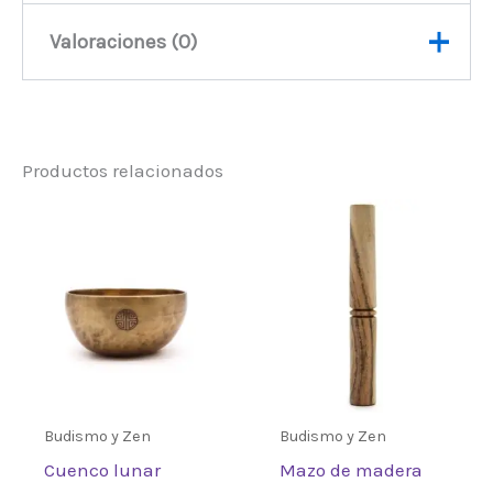
Valoraciones (0)
Peso
280 kg
No hay valoraciones aún.
Productos relacionados
Sé el primero en valorar “Palo
Extra Grande con Cabeza de
Fieltro para Gong – 34 cm”
Debes
acceder
para publicar una
valoración.
Budismo y Zen
Budismo y Zen
Cuenco lunar
Mazo de madera