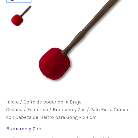
Cabeza
de
Fieltro
para
Gong
-
34
cm
cantidad
Inicio
/
Cofre de poder de la Bruja
Cechila
/
Esotérico
/
Budismo y Zen
/ Palo Extra Grande
con Cabeza de Fieltro para Gong – 34 cm
Budismo y Zen