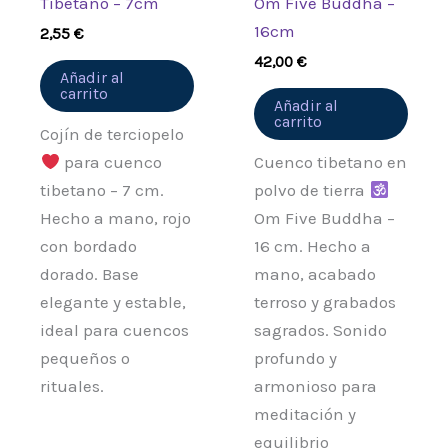
Tibetano – 7cm
Om Five Buddha –
16cm
2,55
€
42,00
€
Añadir al
carrito
Añadir al
carrito
Cojín de terciopelo
para cuenco
Cuenco tibetano en
tibetano – 7 cm.
polvo de tierra
Hecho a mano, rojo
Om Five Buddha –
con bordado
16 cm. Hecho a
dorado. Base
mano, acabado
elegante y estable,
terroso y grabados
ideal para cuencos
sagrados. Sonido
pequeños o
profundo y
rituales.
armonioso para
meditación y
equilibrio