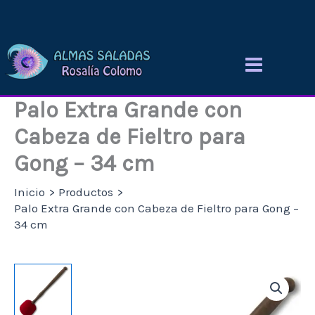
Ir
al
contenido
Palo Extra Grande con
Cabeza de Fieltro para
Gong – 34 cm
Inicio
Productos
Palo Extra Grande con Cabeza de Fieltro para Gong –
34 cm
Palo
Extra
Grande
con