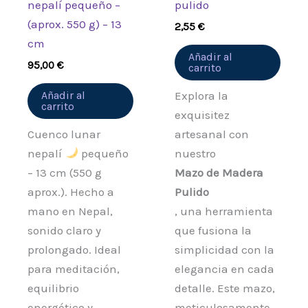
nepalí pequeño –
pulido
(aprox. 550 g) – 13
2,55
€
cm
Añadir al
95,00
€
carrito
Añadir al
Explora la
carrito
exquisitez
Cuenco lunar
artesanal con
nepalí
pequeño
nuestro
– 13 cm (550 g
Mazo de Madera
aprox.). Hecho a
Pulido
mano en Nepal,
, una herramienta
sonido claro y
que fusiona la
prolongado. Ideal
simplicidad con la
para meditación,
elegancia en cada
equilibrio
detalle. Este mazo,
energético y
meticulosamente