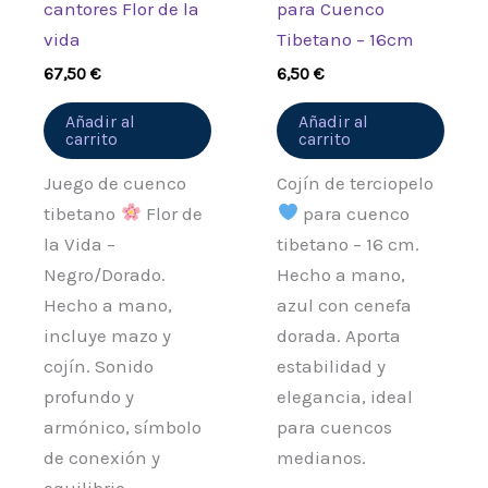
cantores Flor de la
para Cuenco
vida
Tibetano – 16cm
67,50
€
6,50
€
Añadir al
Añadir al
carrito
carrito
Juego de cuenco
Cojín de terciopelo
tibetano
Flor de
para cuenco
la Vida –
tibetano – 16 cm.
Negro/Dorado.
Hecho a mano,
Hecho a mano,
azul con cenefa
incluye mazo y
dorada. Aporta
cojín. Sonido
estabilidad y
profundo y
elegancia, ideal
armónico, símbolo
para cuencos
de conexión y
medianos.
equilibrio