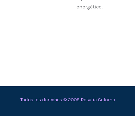
energético.
Todos los derechos © 2009 Rosalía Colomo
En calidad de Afiliado de Amazon, obtengo ingresos por
las compras adscritas que cumplen los requisitos