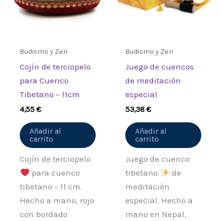
Budismo y Zen
Budismo y Zen
Cojín de terciopelo
Juego de cuencos
para Cuenco
de meditación
Tibetano – 11cm
especial
4,55
€
53,38
€
Añadir al
Añadir al
carrito
carrito
Cojín de terciopelo
Juego de cuenco
para cuenco
tibetano
de
tibetano – 11 cm.
meditación
Hecho a mano, rojo
especial. Hecho a
con bordado
mano en Nepal,