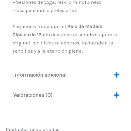
– Sesiones de yoga, reiki o mindfulness.
– Uso personal o profesional.
Pequeño y funcional, el
Palo de Madera
Clásico de 13 cm
devuelve al sonido su pureza
original, sin filtros ni adornos, invitando a la
sencillez y a la atención plena.
Información adicional
Valoraciones (0)
Peso
48 kg
No hay valoraciones aún.
Productos relacionados