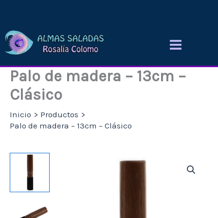
Ir
al
contenido
Palo de madera – 13cm –
Clásico
Inicio
Productos
Palo de madera – 13cm – Clásico
Palo
de
madera
-
13cm
-
Clásico