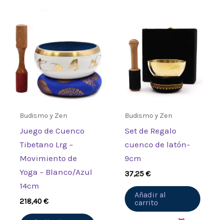
Sé el primero en valorar “Palo
de madera – 13cm – Clásico”
Debes
acceder
para publicar una
valoración.
Budismo y Zen
Budismo y Zen
Juego de Cuenco
Set de Regalo
Tibetano Lrg –
cuenco de latón-
Movimiento de
9cm
Yoga – Blanco/Azul
37,25
€
14cm
Añadir al
218,40
€
carrito