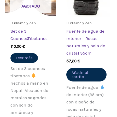
AGOTADO
Budismo y Zen
Budismo y Zen
Set de 3
Fuente de agua de
CuencosTibetanos
interior – Rocas
naturales y bola de
110,00
€
cristal 35cm
Leer más
57,20
€
Set de 3 cuencos
Añadir al
tibetanos
carrito
hechos a mano en
Fuente de agua
Nepal. Aleación de
de interior (35 cm)
metales sagrados
con diseño de
con sonido
rocas naturales y
armónico y
bola de cristal