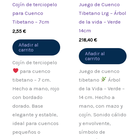
Cojín de terciopelo
Juego de Cuenco
para Cuenco
Tibetano Lrg – Árbol
Tibetano – 7cm
de la vida – Verde
14cm
2,55
€
218,40
€
Añadir al
carrito
Añadir al
carrito
Cojín de terciopelo
para cuenco
Juego de cuenco
tibetano – 7 cm.
tibetano
Árbol
Hecho a mano, rojo
de la Vida – Verde –
con bordado
14 cm. Hecho a
dorado. Base
mano, con mazo y
elegante y estable,
cojín. Sonido cálido
ideal para cuencos
y envolvente,
pequeños o
símbolo de