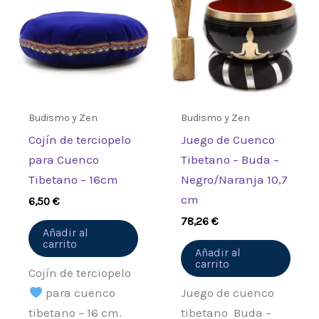
Budismo y Zen
Budismo y Zen
Cojín de terciopelo
Juego de Cuenco
para Cuenco
Tibetano – Buda –
Tibetano – 16cm
Negro/Naranja 10,7
cm
6,50
€
78,26
€
Añadir al
carrito
Añadir al
carrito
Cojín de terciopelo
para cuenco
Juego de cuenco
tibetano – 16 cm.
tibetano Buda –