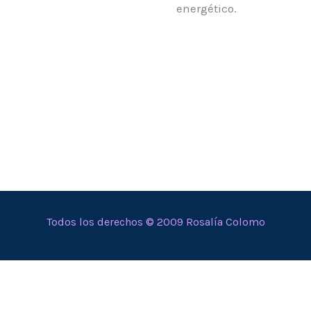
energético.
Todos los derechos © 2009 Rosalía Colomo
En calidad de Afiliado de Amazon, obtengo ingresos por
las compras adscritas que cumplen los requisitos