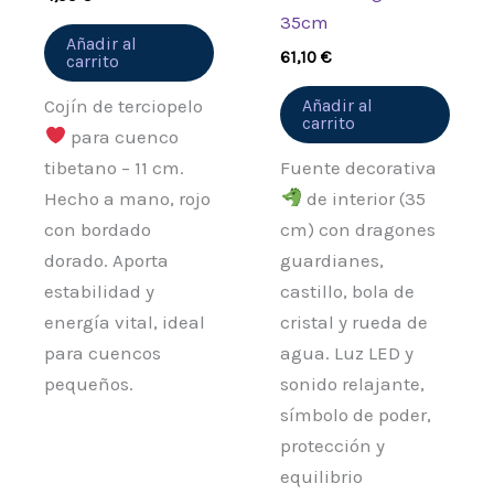
35cm
Añadir al
61,10
€
carrito
Cojín de terciopelo
Añadir al
carrito
para cuenco
tibetano – 11 cm.
Fuente decorativa
Hecho a mano, rojo
de interior (35
con bordado
cm) con dragones
dorado. Aporta
guardianes,
estabilidad y
castillo, bola de
energía vital, ideal
cristal y rueda de
para cuencos
agua. Luz LED y
pequeños.
sonido relajante,
símbolo de poder,
protección y
equilibrio