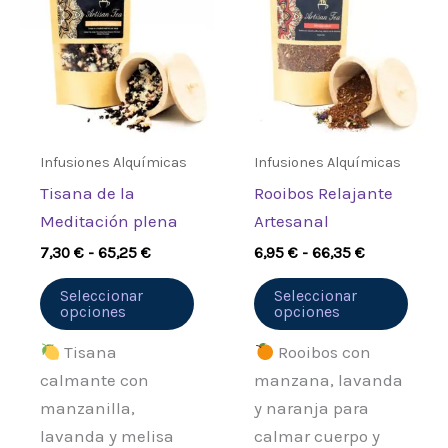
desde
desde
tiene
tiene
7,30 €
6,95 €
múltiples
múlt
hasta
hasta
65,25 €
66,35 €
variantes.
varia
Las
Las
opciones
opci
se
se
Infusiones Alquímicas
Infusiones Alquímicas
pueden
pued
Tisana de la
Rooibos Relajante
elegir
elegi
Meditación plena
Artesanal
en
en
7,30
€
-
65,25
€
6,95
€
-
66,35
€
la
la
página
pági
Seleccionar
Seleccionar
opciones
opciones
de
de
producto
prod
Tisana
Rooibos con
calmante con
manzana, lavanda
manzanilla,
y naranja para
lavanda y melisa
calmar cuerpo y