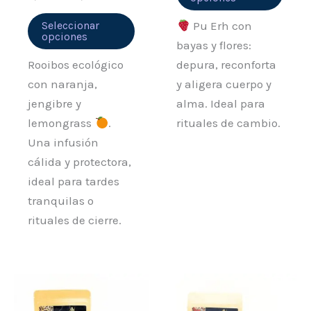
página
pági
de
de
Seleccionar
Pu Erh con
opciones
producto
prod
bayas y flores:
Rooibos ecológico
depura, reconforta
con naranja,
y aligera cuerpo y
jengibre y
alma. Ideal para
lemongrass
.
rituales de cambio.
Una infusión
cálida y protectora,
ideal para tardes
tranquilas o
rituales de cierre.
Rango
Rango
Este
Este
de
de
producto
prod
precios:
precios: