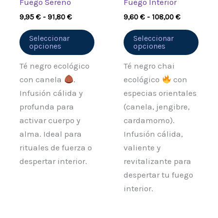
Fuego Sereno
Fuego Interior
elegir
elegi
9,95
€
-
91,80
€
9,60
€
-
108,00
€
en
en
la
la
Seleccionar
Seleccionar
opciones
opciones
página
pági
de
de
Té negro ecológico
Té negro chai
producto
prod
con canela
.
ecológico
con
Infusión cálida y
especias orientales
profunda para
(canela, jengibre,
activar cuerpo y
cardamomo).
alma. Ideal para
Infusión cálida,
rituales de fuerza o
valiente y
despertar interior.
revitalizante para
despertar tu fuego
interior.