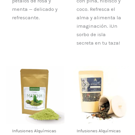
pétalos de rosa y
con piña, hibisco y
menta — delicado y
coco. Refresca el
refrescante.
alma y alimenta la
imaginación. ¡Un
sorbo de isla
secreta en tu taza!
Rango
Este
de
prod
precios:
desde
tiene
8,40 €
múlt
hasta
80,45 €
varia
Las
opci
se
Infusiones Alquímicas
Infusiones Alquímicas