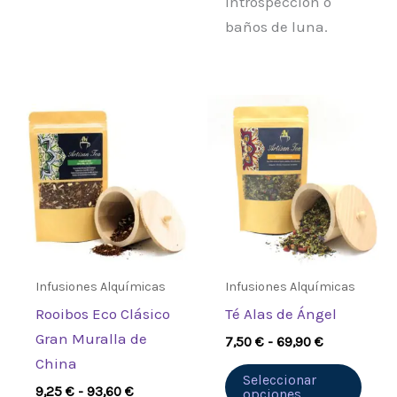
introspección o
baños de luna.
Rango
Rango
Este
Este
de
de
producto
prod
precios:
precios:
desde
desde
tiene
tiene
9,25 €
7,50 €
múltiples
múlt
hasta
hasta
93,60 €
69,90 €
variantes.
varia
Las
Las
opciones
opci
se
se
Infusiones Alquímicas
Infusiones Alquímicas
pueden
pued
Rooibos Eco Clásico
Té Alas de Ángel
elegir
elegi
Gran Muralla de
7,50
€
-
69,90
€
en
en
China
la
la
Seleccionar
9,25
€
-
93,60
€
opciones