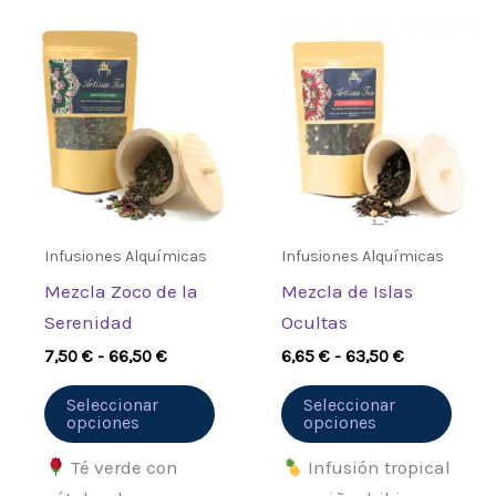
Rango
Rango
Este
Este
de
de
producto
prod
precios:
precios:
desde
desde
tiene
tiene
7,50 €
6,65 €
múltiples
múlt
hasta
hasta
66,50 €
63,50 €
variantes.
varia
Las
Las
opciones
opci
se
se
Infusiones Alquímicas
Infusiones Alquímicas
pueden
pued
Mezcla Zoco de la
Mezcla de Islas
elegir
elegi
Serenidad
Ocultas
en
en
7,50
€
-
66,50
€
6,65
€
-
63,50
€
la
la
página
pági
Seleccionar
Seleccionar
opciones
opciones
de
de
producto
prod
Té verde con
Infusión tropical