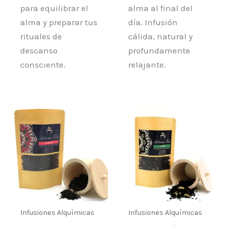
para equilibrar el
alma al final del
alma y preparar tus
día. Infusión
rituales de
cálida, natural y
descanso
profundamente
consciente.
relajante.
Rango
Rango
Este
Este
de
de
producto
prod
precios:
precios:
desde
desde
tiene
tiene
9,95 €
9,60 €
múltiples
múlt
hasta
hasta
91,80 €
108,00 €
variantes.
varia
Las
Las
opciones
opci
se
se
Infusiones Alquímicas
Infusiones Alquímicas
pueden
pued