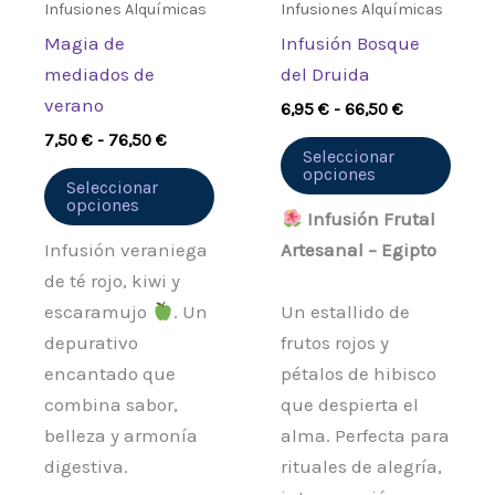
se
se
Infusiones Alquímicas
Infusiones Alquímicas
pueden
pued
Magia de
Infusión Bosque
elegir
elegi
mediados de
del Druida
en
en
verano
6,95
€
-
66,50
€
la
la
7,50
€
-
76,50
€
página
pági
Seleccionar
opciones
de
de
Seleccionar
opciones
producto
prod
Infusión Frutal
Infusión veraniega
Artesanal – Egipto
de té rojo, kiwi y
escaramujo
. Un
Un estallido de
depurativo
frutos rojos y
encantado que
pétalos de hibisco
combina sabor,
que despierta el
belleza y armonía
alma. Perfecta para
digestiva.
rituales de alegría,