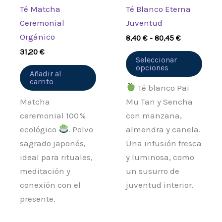
pued
Té Matcha
Té Blanco Eterna
elegi
Ceremonial
Juventud
en
Orgánico
8,40
€
-
80,45
€
la
31,20
€
pági
Seleccionar
opciones
de
Añadir al
carrito
prod
Té blanco Pai
Matcha
Mu Tan y Sencha
ceremonial 100 %
con manzana,
ecológico
. Polvo
almendra y canela.
sagrado japonés,
Una infusión fresca
ideal para rituales,
y luminosa, como
meditación y
un susurro de
conexión con el
juventud interior.
presente.