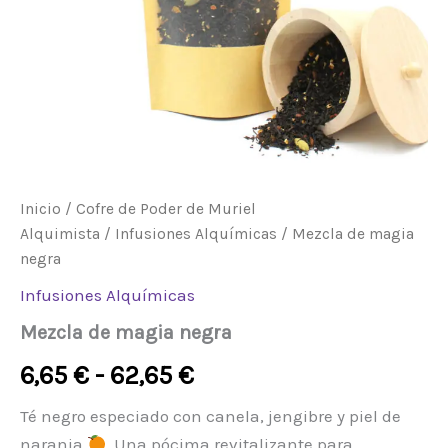
hasta
62,65 €
Inicio
/
Cofre de Poder de Muriel
Alquimista
/
Infusiones Alquímicas
/ Mezcla de magia
negra
Infusiones Alquímicas
Mezcla de magia negra
6,65
€
-
62,65
€
Té negro especiado con canela, jengibre y piel de
naranja
. Una pócima revitalizante para