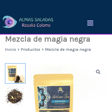
Ir
al
contenido
Mezcla de magia negra
Inicio
Productos
Mezcla de magia negra
Mezcla
Rango
de
magia
de
negra
cantidad
precios:
desde
6,65 €