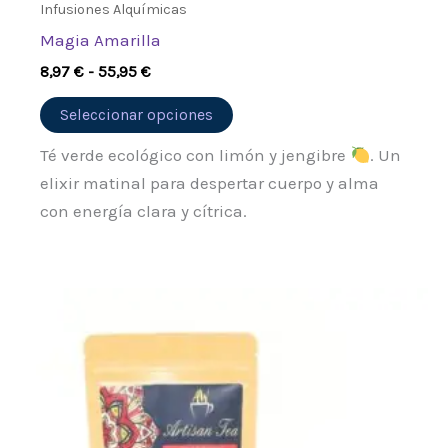
Infusiones Alquímicas
Magia Amarilla
8,97
€
-
55,95
€
Seleccionar opciones
Té verde ecológico con limón y jengibre
. Un
elixir matinal para despertar cuerpo y alma
con energía clara y cítrica.
Rango
Este
de
producto
precios:
desde
tiene
7,50 €
múltiples
hasta
76,50 €
variantes.
Las