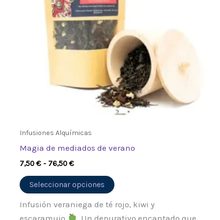
opciones
se
pueden
elegir
en
la
página
de
producto
Infusiones Alquímicas
Magia de mediados de verano
7,50
€
-
76,50
€
Seleccionar opciones
Infusión veraniega de té rojo, kiwi y
escaramujo
. Un depurativo encantado que