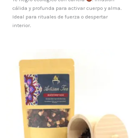
cálida y profunda para activar cuerpo y alma.
Ideal para rituales de fuerza o despertar
interior.
Rango
Este
de
producto
precios:
desde
tiene
6,95 €
múltiples
hasta
66,50 €
variantes.
Las
opciones
se
pueden
elegir