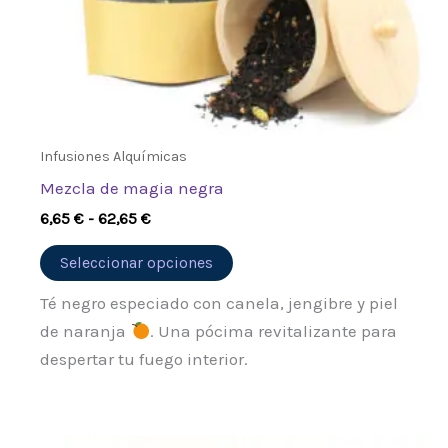
en
la
página
de
producto
Infusiones Alquímicas
Mezcla de magia negra
6,65
€
-
62,65
€
Seleccionar opciones
Té negro especiado con canela, jengibre y piel
de naranja
. Una pócima revitalizante para
despertar tu fuego interior.
Rango