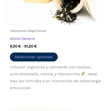
la
página
de
producto
Infusiones Alquímicas
Alivio Sereno
9,50
€
-
91,20
€
Seleccionar opciones
Infusión digestiva y calmante con rooibos,
anís estrellado, menta y manzanilla
. Ideal
tras las comidas o en momentos de sobrecarga
emocional.
Rango
Este