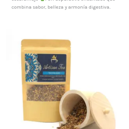
combina sabor, belleza y armonía digestiva.
Este
producto
tiene
múltiples
variantes.
Las
opciones
se
pueden
elegir
en
la