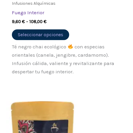
Infusiones Alquímicas
Fuego Interior
9,60
€
-
108,00
€
Seleccionar opciones
Té negro chai ecológico
con especias
orientales (canela, jengibre, cardamomo).
Infusión cálida, valiente y revitalizante para
despertar tu fuego interior.
Rango
Este
de
producto
precios:
desde
tiene
9,95 €
múltiples
hasta
91,80 €
variantes.