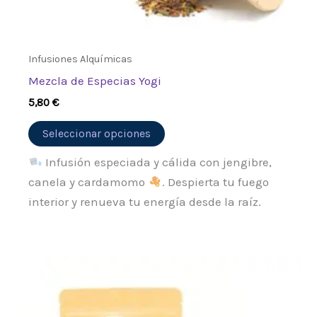
página
de
producto
Infusiones Alquímicas
Mezcla de Especias Yogi
5,80
€
Seleccionar opciones
Infusión especiada y cálida con jengibre,
canela y cardamomo
. Despierta tu fuego
interior y renueva tu energía desde la raíz.
Rango
Este
de
producto
precios:
desde
tiene
6,65 €