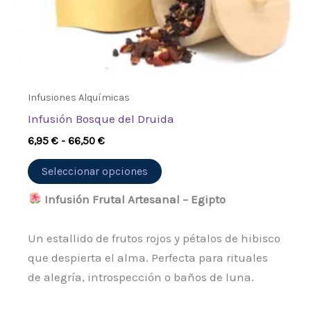
en
la
página
de
producto
Infusiones Alquímicas
Infusión Bosque del Druida
6,95
€
-
66,50
€
Seleccionar opciones
Infusión Frutal Artesanal – Egipto
Un estallido de frutos rojos y pétalos de hibisco
que despierta el alma. Perfecta para rituales
de alegría, introspección o baños de luna.