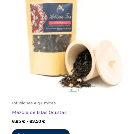
múltiples
hasta
63,50 €
variantes.
Las
opciones
se
pueden
elegir
en
la
página
de
producto
Infusiones Alquímicas
Mezcla de Islas Ocultas
6,65
€
-
63,50
€