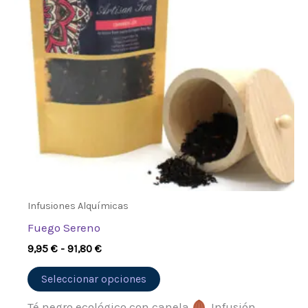
Las
opciones
se
pueden
elegir
en
la
página
de
producto
Infusiones Alquímicas
Fuego Sereno
9,95
€
-
91,80
€
Seleccionar opciones
Té negro ecológico con canela
. Infusión