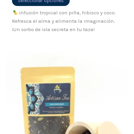
Seleccionar opciones
Infusión tropical con piña, hibisco y coco.
Refresca el alma y alimenta la imaginación.
¡Un sorbo de isla secreta en tu taza!
Rango
Este
de
producto
precios:
desde
tiene
6,65 €
múltiples
hasta
62,65 €
variantes.
Las
opciones
se
pueden
elegir