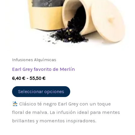
pueden
elegir
en
la
página
de
producto
Infusiones Alquímicas
Earl Grey favorito de Merlín
6,40
€
-
55,50
€
Seleccionar opciones
Clásico té negro Earl Grey con un toque
floral de malva. La infusión ideal para mentes
brillantes y momentos inspiradores.