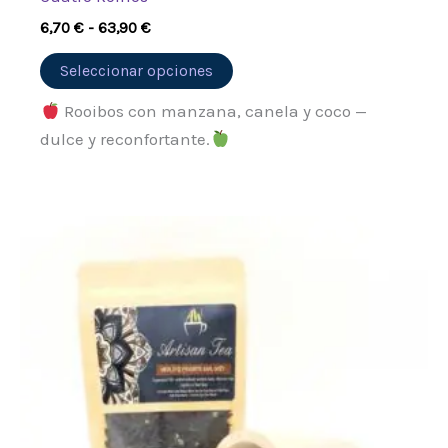
6,70
€
-
63,90
€
Seleccionar opciones
Rooibos con manzana, canela y coco —
dulce y reconfortante.
Rango
Este
de
producto
precios:
desde
tiene
6,40 €
múltiples
hasta
55,50 €
variantes.
Las
opciones
se