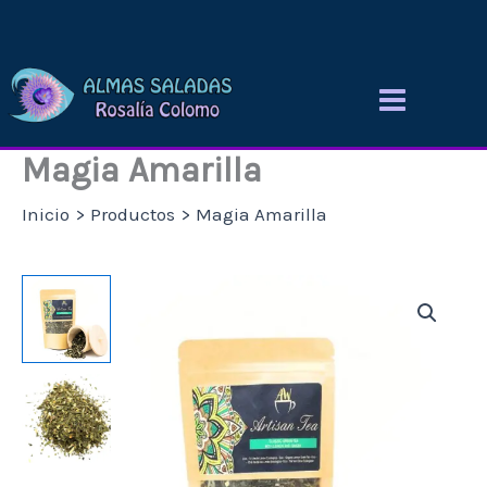
Ir
al
contenido
Magia Amarilla
Inicio
Productos
Magia Amarilla
Magia
Rango
Amarilla
cantidad
de
precios:
desde
8,97 €