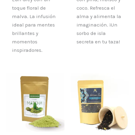
toque floral de
coco. Refresca el
malva. La infusión
alma y alimenta la
ideal para mentes
imaginación. ¡Un
brillantes y
sorbo de isla
momentos
secreta en tu taza!
inspiradores.
Rango
Este
de
prod
precios:
desde
tiene
6,65 €
múlt
hasta
62,65 €
varia
Las
opci