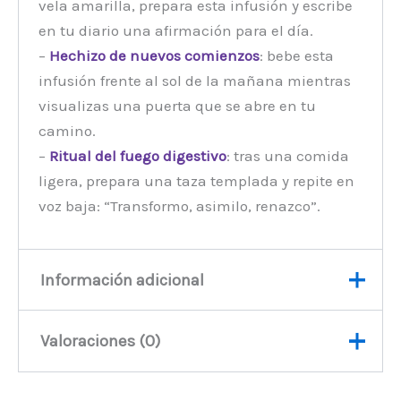
vela amarilla, prepara esta infusión y escribe
en tu diario una afirmación para el día.
–
Hechizo de nuevos comienzos
: bebe esta
infusión frente al sol de la mañana mientras
visualizas una puerta que se abre en tu
camino.
–
Ritual del fuego digestivo
: tras una comida
ligera, prepara una taza templada y repite en
voz baja: “Transformo, asimilo, renazco”.
Información adicional
Valoraciones (0)
Soplos de té
1 Kg, 50 gm
peso
No hay valoraciones aún.