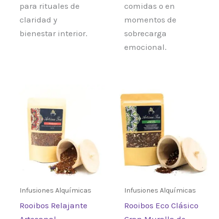
para rituales de
comidas o en
claridad y
momentos de
bienestar interior.
sobrecarga
emocional.
Rango
Rango
Este
Este
de
de
producto
prod
precios:
precios:
desde
desde
tiene
tiene
6,95 €
9,25 €
múltiples
múlt
hasta
hasta
66,35 €
93,60 €
variantes.
varia
Las
Las
opciones
opci
se
se
Infusiones Alquímicas
Infusiones Alquímicas
pueden
pued
Rooibos Relajante
Rooibos Eco Clásico
elegir
elegi