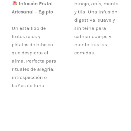
producto
prod
Infusión Frutal
hinojo, anís, menta
Artesanal – Egipto
y tila. Una infusión
digestiva, suave y
Un estallido de
sin teína para
frutos rojos y
calmar cuerpo y
pétalos de hibisco
mente tras las
que despierta el
comidas.
alma. Perfecta para
rituales de alegría,
introspección o
baños de luna.