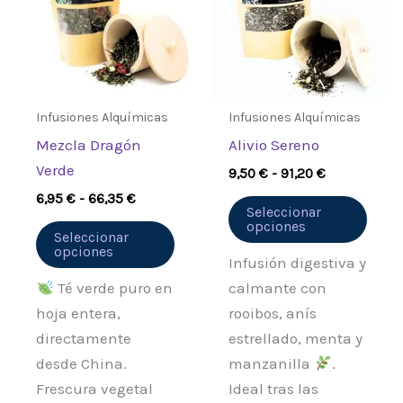
múltiples
múlt
hasta
hasta
66,35 €
91,20 €
variantes.
varia
Las
Las
opciones
opci
se
se
Infusiones Alquímicas
Infusiones Alquímicas
pueden
pued
Mezcla Dragón
Alivio Sereno
elegir
elegi
Verde
9,50
€
-
91,20
€
en
en
6,95
€
-
66,35
€
la
la
Seleccionar
opciones
página
pági
Seleccionar
opciones
de
de
Infusión digestiva y
producto
prod
Té verde puro en
calmante con
hoja entera,
rooibos, anís
directamente
estrellado, menta y
desde China.
manzanilla
.
Frescura vegetal
Ideal tras las