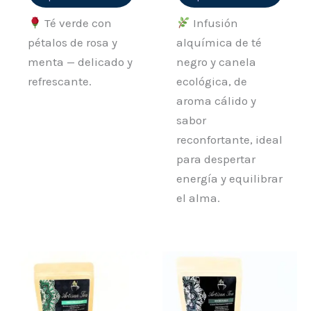
de
de
producto
prod
Té verde con
Infusión
pétalos de rosa y
alquímica de té
menta — delicado y
negro y canela
refrescante.
ecológica, de
aroma cálido y
sabor
reconfortante, ideal
para despertar
energía y equilibrar
el alma.
Rango
Rango
Este
Este
de
de
producto
prod
precios:
precios:
desde
desde
tiene
tiene
6,95 €
9,50 €