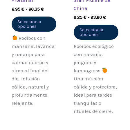
Artesanal
Gran Muralla de
en
en
China
6,95
€
-
66,35
€
la
la
9,25
€
-
93,60
€
página
pági
Seleccionar
opciones
de
de
Seleccionar
opciones
producto
prod
Rooibos con
manzana, lavanda
Rooibos ecológico
y naranja para
con naranja,
calmar cuerpo y
jengibre y
alma al final del
lemongrass
.
día. Infusión
Una infusión
cálida, natural y
cálida y protectora,
profundamente
ideal para tardes
relajante.
tranquilas o
rituales de cierre.