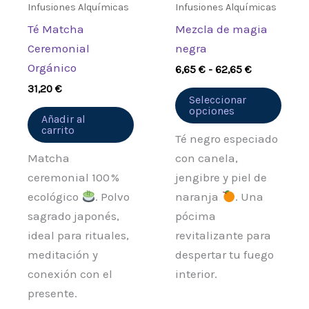
se
Infusiones Alquímicas
Infusiones Alquímicas
pued
Té Matcha
Mezcla de magia
elegi
Ceremonial
negra
en
Orgánico
6,65
€
-
62,65
€
la
31,20
€
pági
Seleccionar
opciones
de
Añadir al
carrito
prod
Té negro especiado
Matcha
con canela,
ceremonial 100 %
jengibre y piel de
ecológico
. Polvo
naranja
. Una
sagrado japonés,
pócima
ideal para rituales,
revitalizante para
meditación y
despertar tu fuego
conexión con el
interior.
presente.