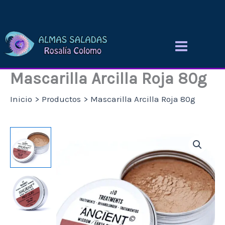
Ir
al
contenido
Mascarilla Arcilla Roja 80g
Inicio
Productos
Mascarilla Arcilla Roja 80g
Mascarilla
Arcilla
Roja
80g
cantidad