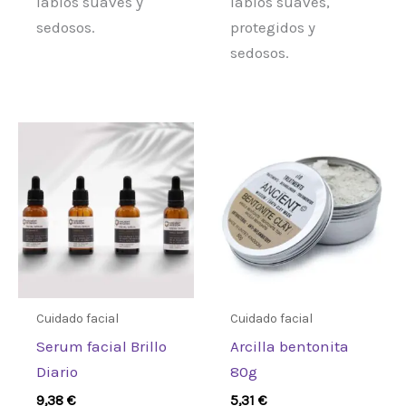
labios suaves y
labios suaves,
sedosos.
protegidos y
sedosos.
Cuidado facial
Cuidado facial
Serum facial Brillo
Arcilla bentonita
Diario
80g
9,38
€
5,31
€