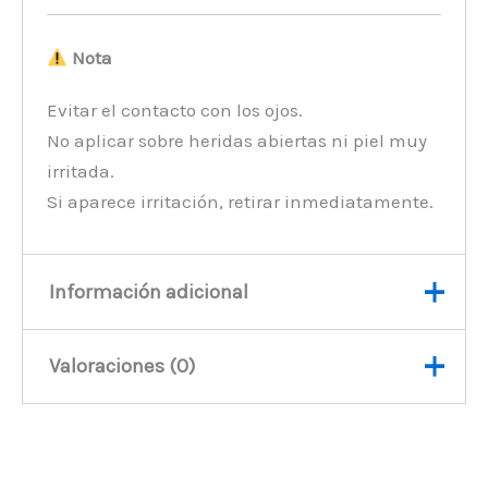
Nota
Evitar el contacto con los ojos.
No aplicar sobre heridas abiertas ni piel muy
irritada.
Si aparece irritación, retirar inmediatamente.
Información adicional
Valoraciones (0)
Peso
100 kg
No hay valoraciones aún.