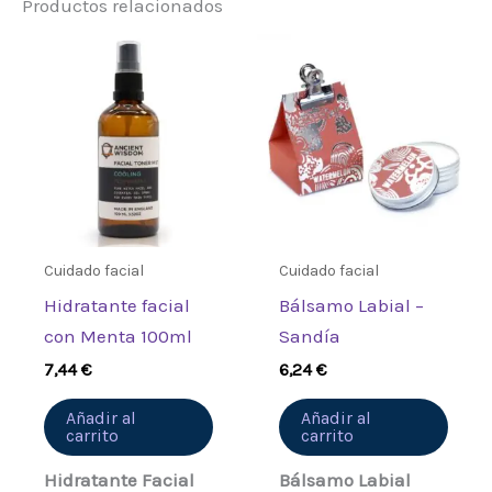
Productos relacionados
Sé el primero en valorar
“Mascarilla Arcilla Roja 80g”
Debes
acceder
para publicar una
valoración.
Cuidado facial
Cuidado facial
Hidratante facial
Bálsamo Labial –
con Menta 100ml
Sandía
7,44
€
6,24
€
Añadir al
Añadir al
carrito
carrito
Hidratante Facial
Bálsamo Labial