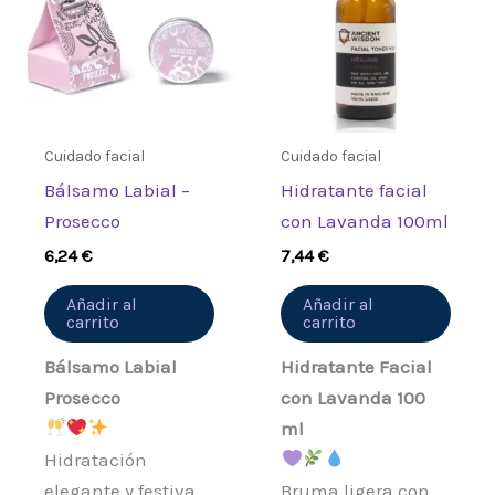
Cuidado facial
Cuidado facial
Bálsamo Labial –
Hidratante facial
Prosecco
con Lavanda 100ml
6,24
€
7,44
€
Añadir al
Añadir al
carrito
carrito
Bálsamo Labial
Hidratante Facial
Prosecco
con Lavanda 100
ml
Hidratación
elegante y festiva.
Bruma ligera con