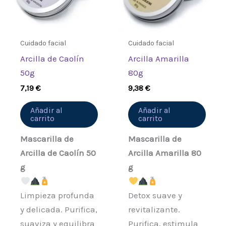
Cuidado facial
Cuidado facial
Arcilla de Caolín
Arcilla Amarilla
50g
80g
7,19
€
9,38
€
Añadir al
Añadir al
carrito
carrito
Mascarilla de
Mascarilla de
Arcilla de Caolín 50
Arcilla Amarilla 80
g
g
Limpieza profunda
Detox suave y
y delicada. Purifica,
revitalizante.
suaviza y equilibra
Purifica, estimula