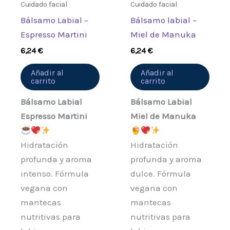
Cuidado facial
Cuidado facial
Bálsamo Labial –
Bálsamo labial –
Espresso Martini
Miel de Manuka
6,24
€
6,24
€
Añadir al
Añadir al
carrito
carrito
Bálsamo Labial
Bálsamo Labial
Espresso Martini
Miel de Manuka
Hidratación
Hidratación
profunda y aroma
profunda y aroma
intenso. Fórmula
dulce. Fórmula
vegana con
vegana con
mantecas
mantecas
nutritivas para
nutritivas para