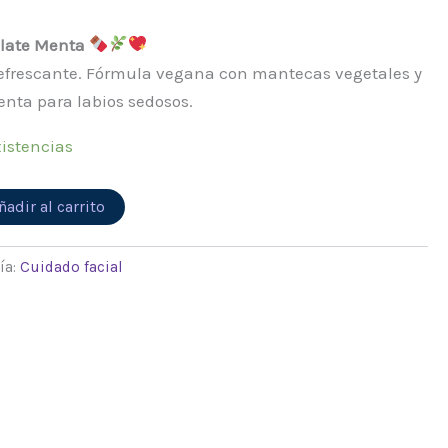
late Menta
y refrescante. Fórmula vegana con mantecas vegetales y
nta para labios sedosos.
istencias
Alternative:
ñadir al carrito
ía:
Cuidado facial