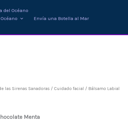
ra del Océano
i Océano
Envía una Botella al Mar
de las Sirenas Sanadoras
/
Cuidado facial
/ Bálsamo Labial
Chocolate Menta