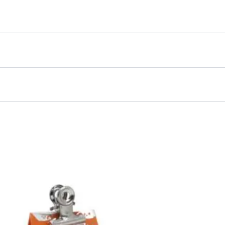
bial – Chocolate Menta”