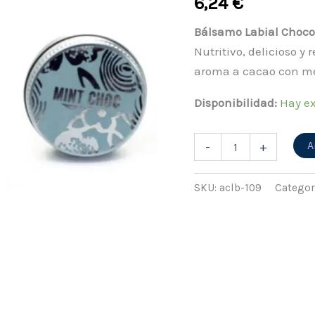
6,24
€
Bálsamo Labial Choco
Nutritivo, delicioso 
aroma a cacao con me
Disponibilidad:
Hay ex
A
-
+
SKU:
aclb-109
Categor