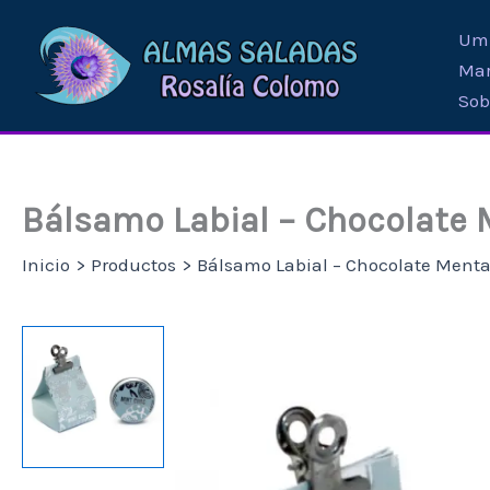
Ir
Umb
al
Mar
contenido
Sob
Bálsamo Labial – Chocolate
Inicio
Productos
Bálsamo Labial – Chocolate Ment