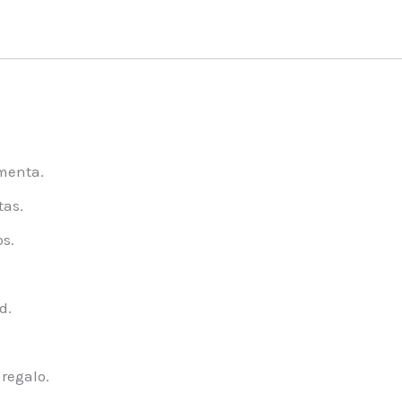
 menta.
tas.
s.
d.
regalo.