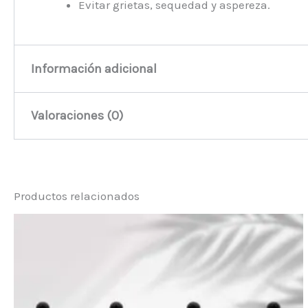
Evitar grietas, sequedad y aspereza.
Información adicional
Valoraciones (0)
Peso
34 kg
No hay valoraciones aún.
Productos relacionados
Sé el primero en valorar “Bálsamo La
Debes
acceder
para publicar una valoración.