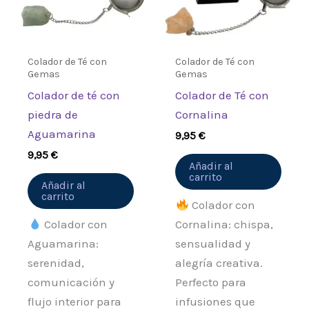
Colador de Té con
Colador de Té con
Gemas
Gemas
Colador de té con
Colador de Té con
piedra de
Cornalina
Aguamarina
9,95
€
9,95
€
Añadir al
carrito
Añadir al
carrito
Colador con
Colador con
Cornalina: chispa,
Aguamarina:
sensualidad y
serenidad,
alegría creativa.
comunicación y
Perfecto para
flujo interior para
infusiones que