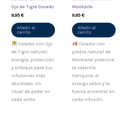
Ojo de Tigre Dorado
Mookaite
9,95
€
9,95
€
Añadir al
Añadir al
carrito
carrito
Colador con Ojo
Colador con
de Tigre natural:
piedra natural de
energía, protección
Mookaite: potencia
y enfoque para tus
la valentía
infusiones más
tranquila, el
decididas. Un
arraigo sabio y la
ritual de poder en
fuerza ancestral en
cada sorbo
cada infusión.