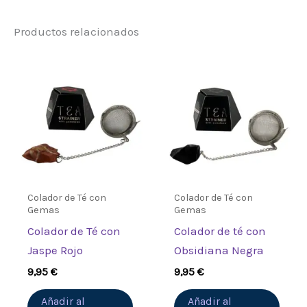
Productos relacionados
Sé el primero en valorar
“Colador de Té con Rainbow
Moonstone”
Debes
acceder
para publicar una
valoración.
Colador de Té con
Colador de Té con
Gemas
Gemas
Colador de Té con
Colador de té con
Jaspe Rojo
Obsidiana Negra
9,95
€
9,95
€
Añadir al
Añadir al