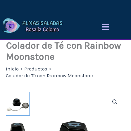
Ir
al
contenido
Colador de Té con Rainbow
Moonstone
Inicio
Productos
Colador de Té con Rainbow Moonstone
Colador
de
Té
con
Rainbow
Moonstone
cantidad