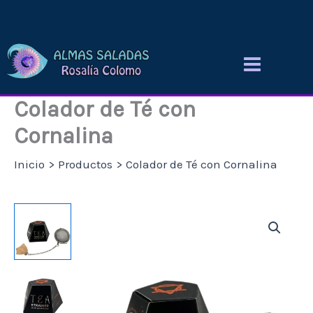
Ir
al
contenido
Colador de Té con
Cornalina
Inicio
Productos
Colador de Té con Cornalina
Colador
de
Té
con
Cornalina
cantidad