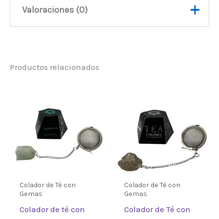
Valoraciones (0)
No hay valoraciones aún.
Productos relacionados
Sé el primero en valorar
“Colador de Té con Cornalina”
Debes
acceder
para publicar una
valoración.
Colador de Té con
Colador de Té con
Gemas
Gemas
Colador de té con
Colador de Té con