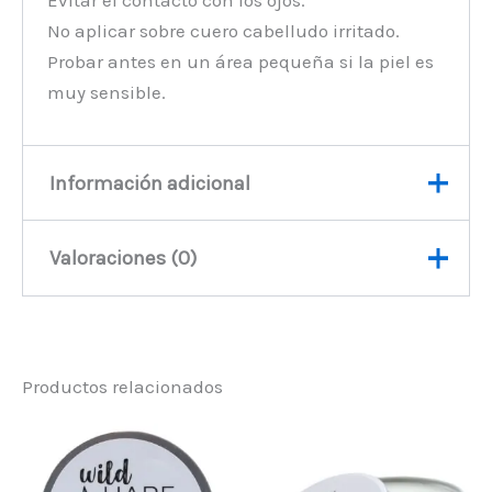
Evitar el contacto con los ojos.
No aplicar sobre cuero cabelludo irritado.
Probar antes en un área pequeña si la piel es
muy sensible.
Información adicional
Valoraciones (0)
Peso
60 kg
No hay valoraciones aún.
Productos relacionados
Sé el primero en valorar
“Champú sólido Wild Hare –
Orquídea”