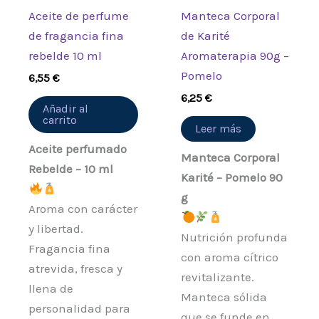
Aceite de perfume
Manteca Corporal
de fragancia fina
de Karité
rebelde 10 ml
Aromaterapia 90g –
Pomelo
6,55
€
6,25
€
Añadir al
carrito
Leer más
Aceite perfumado
Manteca Corporal
Rebelde – 10 ml
Karité – Pomelo 90
g
Aroma con carácter
y libertad.
Nutrición profunda
Fragancia fina
con aroma cítrico
atrevida, fresca y
revitalizante.
llena de
Manteca sólida
personalidad para
que se funde en