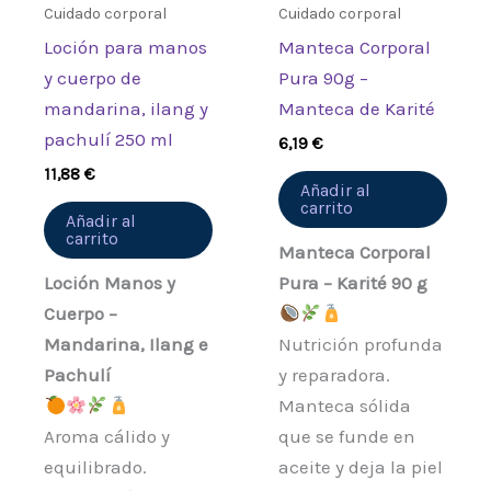
Cuidado corporal
Cuidado corporal
Loción para manos
Manteca Corporal
y cuerpo de
Pura 90g –
mandarina, ilang y
Manteca de Karité
pachulí 250 ml
6,19
€
11,88
€
Añadir al
carrito
Añadir al
carrito
Manteca Corporal
Loción Manos y
Pura – Karité 90 g
Cuerpo –
Mandarina, Ilang e
Nutrición profunda
Pachulí
y reparadora.
Manteca sólida
Aroma cálido y
que se funde en
equilibrado.
aceite y deja la piel