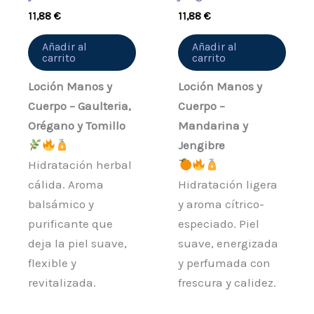
11,88
€
11,88
€
Añadir al
Añadir al
carrito
carrito
Loción Manos y
Loción Manos y
Cuerpo – Gaulteria,
Cuerpo –
Orégano y Tomillo
Mandarina y
Jengibre
Hidratación herbal
cálida. Aroma
Hidratación ligera
balsámico y
y aroma cítrico-
purificante que
especiado. Piel
deja la piel suave,
suave, energizada
flexible y
y perfumada con
revitalizada.
frescura y calidez.