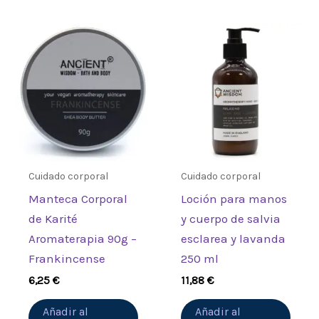
Cuidado corporal
Cuidado corporal
Manteca Corporal
Loción para manos
de Karité
y cuerpo de salvia
Aromaterapia 90g –
esclarea y lavanda
Frankincense
250 ml
6,25
€
11,88
€
Añadir al
Añadir al