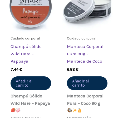
Debes
acceder
para publicar una
valoración.
Cuidado corporal
Cuidado corporal
Champú sólido
Manteca Corporal
Wild Hare –
Pura 90g –
Pappaya
Manteca de Coco
7,44
€
6,88
€
Añadir al
Añadir al
carrito
carrito
Champú Sólido
Manteca Corporal
Wild Hare – Papaya
Pura – Coco 90 g
Aroma tropical
Hidratación