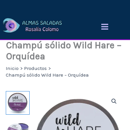
Ir
al
contenido
Champú sólido Wild Hare –
Orquídea
Inicio
Productos
Champú sólido Wild Hare – Orquídea
Champú
sólido
Wild
Hare
-
Orquídea
cantidad