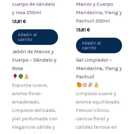
cuerpo de sándalo
Manos y Cuerpo
y rosa 250ml
Mandarina, Ylang y
Pachulí 250ml
13,81
€
13,81
€
Añadir al
carrito
Añadir al
carrito
Jabón de Manos y
Cuerpo – Sándalo y
Gel Limpiador –
Rosa
Mandarina, Ylang y
Pachulí
Espuma suave,
aroma floral-
Limpieza suave y
amaderado.
aroma equilibrado.
Limpieza delicada,
Frescor cítrico,
piel perfumada con
caricia floral y
elegancia cálida y
calidez terrosa en