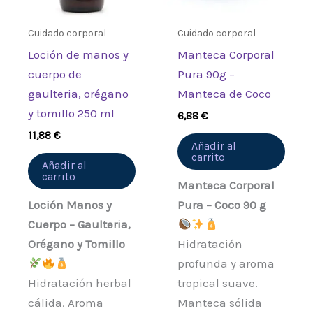
Cuidado corporal
Cuidado corporal
Loción de manos y
Manteca Corporal
cuerpo de
Pura 90g –
gaulteria, orégano
Manteca de Coco
y tomillo 250 ml
6,88
€
11,88
€
Añadir al
carrito
Añadir al
carrito
Manteca Corporal
Loción Manos y
Pura – Coco 90 g
Cuerpo – Gaulteria,
Orégano y Tomillo
Hidratación
profunda y aroma
Hidratación herbal
tropical suave.
cálida. Aroma
Manteca sólida