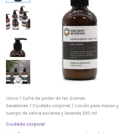
cuerpo
de
salvia
esclarea
y
lavanda
250
ml
cantidad
Inicio
/
Cofre de poder de las Sirenas
Sanadoras
/
Cuidado corporal
/ Loción para manos y
cuerpo de salvia esclarea y lavanda 250 ml
Cuidado corporal