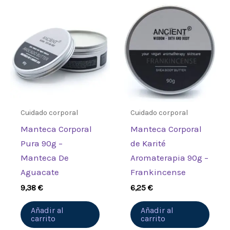
Sé el primero en valorar
“Loción para manos y cuerpo
de salvia esclarea y lavanda
250 ml”
Debes
acceder
para publicar una
valoración.
Cuidado corporal
Cuidado corporal
Manteca Corporal
Manteca Corporal
Pura 90g –
de Karité
Manteca De
Aromaterapia 90g –
Aguacate
Frankincense
9,38
€
6,25
€
Añadir al
Añadir al
carrito
carrito