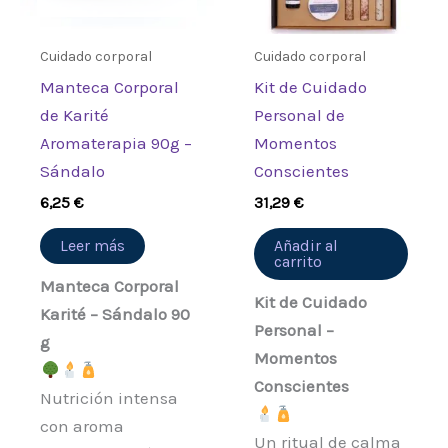
Cuidado corporal
Cuidado corporal
Manteca Corporal
Kit de Cuidado
de Karité
Personal de
Aromaterapia 90g –
Momentos
Sándalo
Conscientes
6,25
€
31,29
€
Leer más
Añadir al
carrito
Manteca Corporal
Kit de Cuidado
Karité – Sándalo 90
Personal –
g
Momentos
Conscientes
Nutrición intensa
con aroma
Un ritual de calma