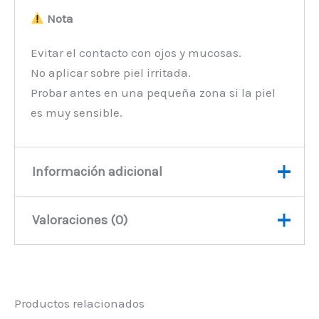
Nota
Evitar el contacto con ojos y mucosas.
No aplicar sobre piel irritada.
Probar antes en una pequeña zona si la piel
es muy sensible.
Información adicional
Valoraciones (0)
Peso
443 kg
No hay valoraciones aún.
Productos relacionados