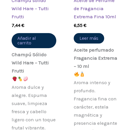
Champú sólido
Aceite de Perfume
Wild Hare – Tutti
de Fragancia
Frutti
Extrema Fina 10ml
7,44
€
6,55
€
Añadir al
Leer más
carrito
Aceite perfumado
Champú Sólido
Fragancia Extrema
Wild Hare – Tutti
– 10 ml
Frutti
Aroma intenso y
Aroma dulce y
profundo.
alegre. Espuma
Fragancia fina con
suave, limpieza
carácter, estela
fresca y cabello
magnética y
ligero con un toque
presencia elegante
frutal vibrante.