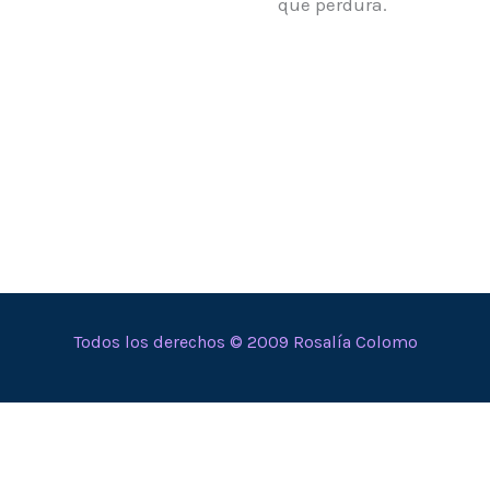
que perdura.
Todos los derechos © 2009 Rosalía Colomo
En calidad de Afiliado de Amazon, obtengo ingresos por
las compras adscritas que cumplen los requisitos