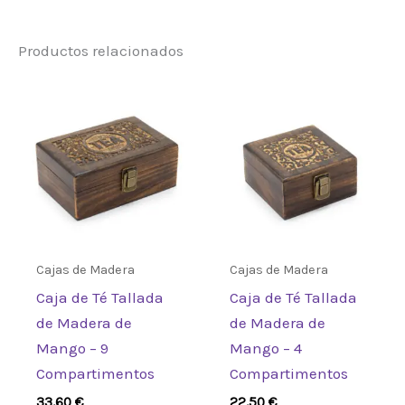
No hay valoraciones aún.
Productos relacionados
Sé el primero en valorar “Caja
de Té Tallada de Madera de
Mango – 12 Compartimentos”
Debes
acceder
para publicar una
valoración.
Cajas de Madera
Cajas de Madera
Caja de Té Tallada
Caja de Té Tallada
de Madera de
de Madera de
Mango – 9
Mango – 4
Compartimentos
Compartimentos
33,60
€
22,50
€