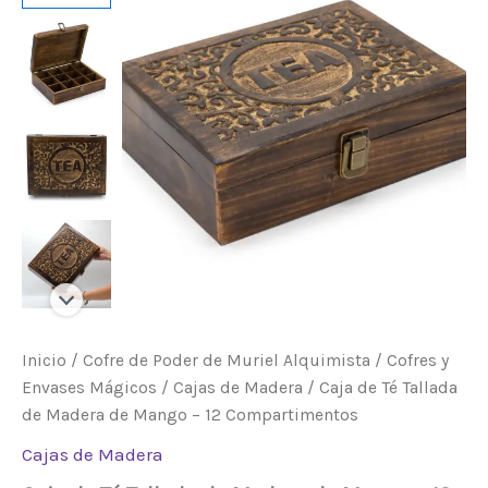
de
Madera
de
Mango
–
12
Compartimentos
cantidad
Inicio
/
Cofre de Poder de Muriel Alquimista
/
Cofres y
Envases Mágicos
/
Cajas de Madera
/ Caja de Té Tallada
de Madera de Mango – 12 Compartimentos
Cajas de Madera