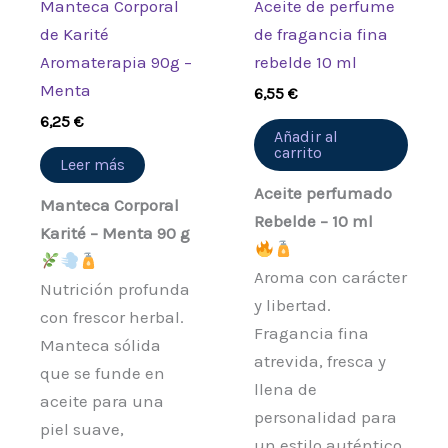
Manteca Corporal
Aceite de perfume
de Karité
de fragancia fina
Aromaterapia 90g –
rebelde 10 ml
Menta
6,55
€
6,25
€
Añadir al
carrito
Leer más
Aceite perfumado
Manteca Corporal
Rebelde – 10 ml
Karité – Menta 90 g
Aroma con carácter
Nutrición profunda
y libertad.
con frescor herbal.
Fragancia fina
Manteca sólida
atrevida, fresca y
que se funde en
llena de
aceite para una
personalidad para
piel suave,
un estilo auténtico.