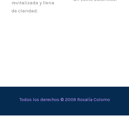
revitalizada y llena
de claridad.
Todos los derechos © 2009 Rosalía Colomo
En calidad de Afiliado de Amazon, obtengo ingresos por