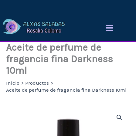
Ir
al
contenido
Aceite de perfume de
fragancia fina Darkness
10ml
Inicio
Productos
Aceite de perfume de fragancia fina Darkness 10ml
Aceite
de
perfume
de
fragancia