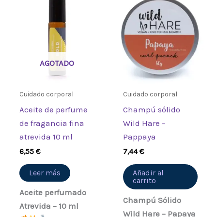
AGOTADO
Cuidado corporal
Cuidado corporal
Aceite de perfume
Champú sólido
de fragancia fina
Wild Hare –
atrevida 10 ml
Pappaya
6,55
€
7,44
€
Leer más
Añadir al
carrito
Aceite perfumado
Champú Sólido
Atrevida – 10 ml
Wild Hare – Papaya