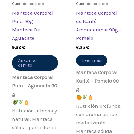
Cuidado corporal
Cuidado corporal
Manteca Corporal
Manteca Corporal
Pura 90g –
de Karité
Manteca De
Aromaterapia 90g –
Aguacate
Pomelo
9,38
€
6,25
€
Añadir al
Leer más
carrito
Manteca Corporal
Manteca Corporal
Karité – Pomelo 90
Pura – Aguacate 90
g
g
Nutrición profunda
Nutrición intensa y
con aroma cítrico
natural. Manteca
revitalizante.
sólida que se funde
Manteca sólida