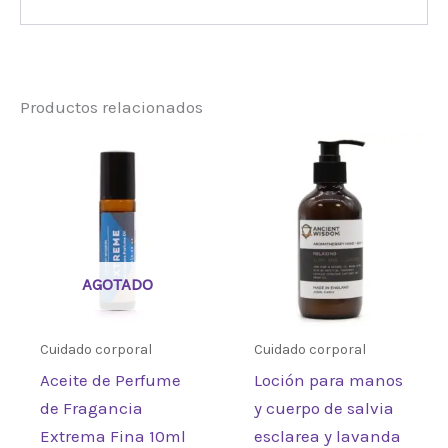
No hay valoraciones aún.
Productos relacionados
Sé el primero en valorar
“Aceite de perfume de
fragancia fina Darkness
10ml”
Debes
acceder
para publicar una
AGOTADO
valoración.
Cuidado corporal
Cuidado corporal
Aceite de Perfume
Loción para manos
de Fragancia
y cuerpo de salvia
Extrema Fina 10ml
esclarea y lavanda