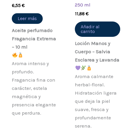
250 ml
6,55
€
11,88
€
Leer más
Añadir al
Aceite perfumado
carrito
Fragancia Extrema
Loción Manos y
– 10 ml
Cuerpo – Salvia
Esclarea y Lavanda
Aroma intenso y
profundo.
Aroma calmante
Fragancia fina con
herbal-floral.
carácter, estela
Hidratación ligera
magnética y
que deja la piel
presencia elegante
suave, fresca y
que perdura.
profundamente
serena.