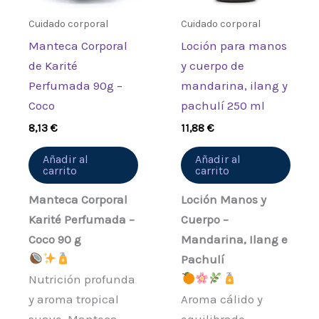
Cuidado corporal
Cuidado corporal
Manteca Corporal
Loción para manos
de Karité
y cuerpo de
Perfumada 90g –
mandarina, ilang y
Coco
pachulí 250 ml
8,13
€
11,88
€
Añadir al
Añadir al
carrito
carrito
Manteca Corporal
Loción Manos y
Karité Perfumada –
Cuerpo –
Coco 90 g
Mandarina, Ilang e
Pachulí
Nutrición profunda
y aroma tropical
Aroma cálido y
suave. Manteca
equilibrado.