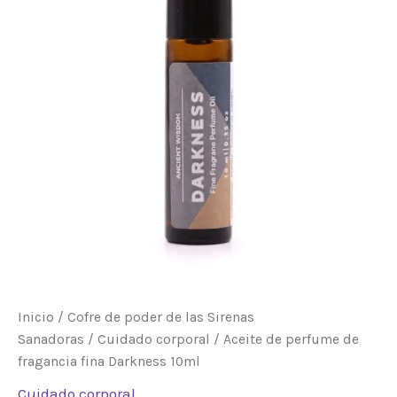
fina
Darkness
10ml
cantidad
Inicio
/
Cofre de poder de las Sirenas
Sanadoras
/
Cuidado corporal
/ Aceite de perfume de
fragancia fina Darkness 10ml
Cuidado corporal