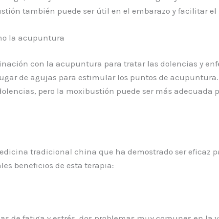
ón también puede ser útil en el embarazo y facilitar el 
omo la acupuntura
nación con la acupuntura para tratar las dolencias y enf
 lugar de agujas para estimular los puntos de acupuntura
as dolencias, pero la moxibustión puede ser más adecuada
dicina tradicional china que ha demostrado ser eficaz par
les beneficios de esta terapia:
as de fatiga y estrés, dos problemas muy comunes en la v