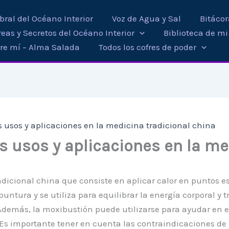
ral del Océano Interior
Voz de Agua y Sal
Bitáco
eas y Secretos del Océano Interior
Biblioteca de m
re mí – Alma Salada
Todos los cofres de poder
s usos y aplicaciones en la medicina tradicional china
s usos y aplicaciones en la me
icional china que consiste en aplicar calor en puntos esp
puntura y se utiliza para equilibrar la energía corporal y 
s. Además, la moxibustión puede utilizarse para ayudar e
 Es importante tener en cuenta las contraindicaciones de 