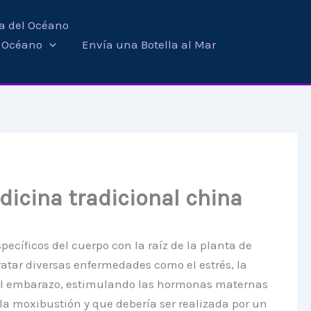
ra del Océano
i Océano
Envía una Botella al Mar
dicina tradicional china
ecíficos del cuerpo con la raíz de la planta de
tratar diversas enfermedades como el estrés, la
n el embarazo, estimulando las hormonas maternas
la moxibustión y que debería ser realizada por un