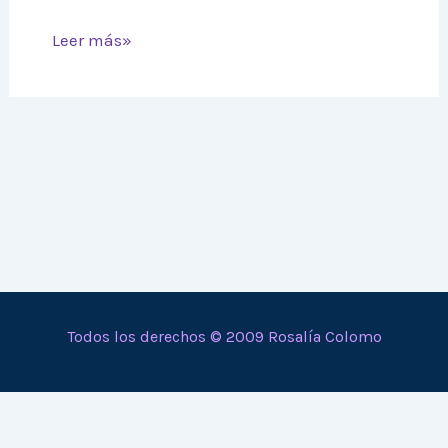
Leer más»
Todos los derechos © 2009 Rosalía Colomo
En calidad de Afiliado de Amazon, obtengo ingresos por
las compras adscritas que cumplen los requisitos