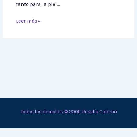
tanto para la piel…
Leer más»
Todos los derechos © 2009 Rosalía Colomo
En calidad de Afiliado de Amazon, obtengo ingresos por