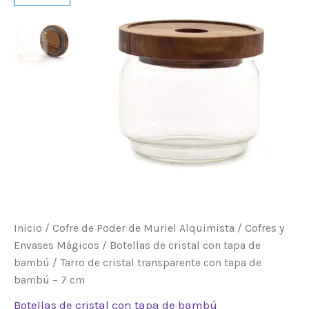
con
tapa
de
bambú
–
7
cm
cantidad
Inicio
/
Cofre de Poder de Muriel Alquimista
/
Cofres y
Envases Mágicos
/
Botellas de cristal con tapa de
bambú
/ Tarro de cristal transparente con tapa de
bambú – 7 cm
Botellas de cristal con tapa de bambú