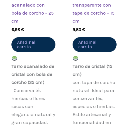
acanalado con
transparente con
bola de corcho – 25
tapa de corcho – 15
cm
cm
6,98
€
9,80
€
Añadir al
Añadir al
carrito
carrito
Tarro acanalado de
Tarro de cristal (15
cristal con bola de
cm)
corcho (25 cm)
con tapa de corcho
. Conserva té,
natural. Ideal para
hierbas o flores
conservar tés,
secas con
especias o hierbas.
elegancia natural y
Estilo artesanal y
gran capacidad.
funcionalidad en