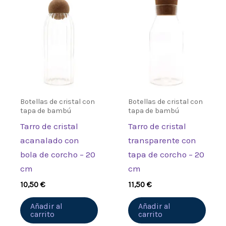
“Tarro de cristal transparente
con tapa de bambú – 7 cm”
Debes
acceder
para publicar una
valoración.
Botellas de cristal con
Botellas de cristal con
tapa de bambú
tapa de bambú
Tarro de cristal
Tarro de cristal
acanalado con
transparente con
bola de corcho – 20
tapa de corcho – 20
cm
cm
10,50
€
11,50
€
Añadir al
Añadir al
carrito
carrito