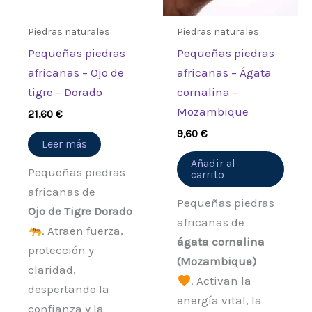
Piedras naturales
Piedras naturales
Pequeñas piedras
Pequeñas piedras
africanas – Ojo de
africanas – Ágata
tigre – Dorado
cornalina –
Mozambique
21,60
€
9,60
€
Leer más
Añadir al
Pequeñas piedras
carrito
africanas de
Pequeñas piedras
Ojo de Tigre Dorado
africanas de
. Atraen fuerza,
ágata cornalina
protección y
(Mozambique)
claridad,
. Activan la
despertando la
energía vital, la
confianza y la