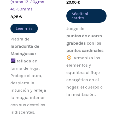
(aprox 13-20gms
20,00
€
40-50mm)
Añadir al
3,25
€
carrito
Leer más
Juego de
puntas de cuarzo
Piedra de
grabadas con los
labradorita de
puntos cardinales
Madagascar
. Armoniza los
tallada en
elementos y
forma de hoja.
equilibra el flujo
Protege el aura,
energético en el
despierta la
hogar, el cuerpo o
intuición y refleja
la meditación.
la magia interior
con sus destellos
iridiscentes.