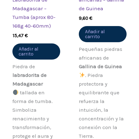
Madagascar –
de Guinea
Tumba (aprox 80-
9,60
€
168g 40-60mm)
Añadir al
15,47
€
carrito
Añadir al
Pequeñas piedras
carrito
africanas de
Piedra de
Gallina de Guinea
labradorita de
. Piedra
Madagascar
protectora y
tallada en
equilibrante que
forma de tumba.
refuerza la
Simboliza
intuición, la
renacimiento y
concentración y la
transformación,
conexión con la
protege el aura y
Tierra.