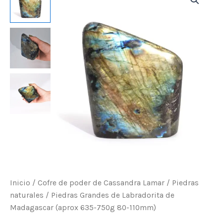
de
Labradorita
de
Madagascar
(aprox
635-
750g
80-
110mm)
cantidad
Inicio
/
Cofre de poder de Cassandra Lamar
/
Piedras
naturales
/ Piedras Grandes de Labradorita de
Madagascar (aprox 635-750g 80-110mm)