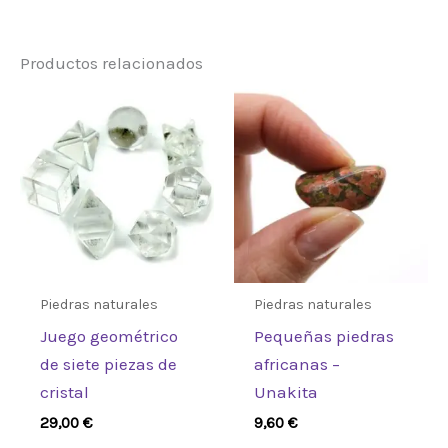
No hay valoraciones aún.
Productos relacionados
Sé el primero en valorar
“Piedras Grandes de
Labradorita de Madagascar
(aprox 635-750g 80-110mm)”
Debes
acceder
para publicar una
valoración.
Piedras naturales
Piedras naturales
Juego geométrico
Pequeñas piedras
de siete piezas de
africanas –
cristal
Unakita
29,00
€
9,60
€