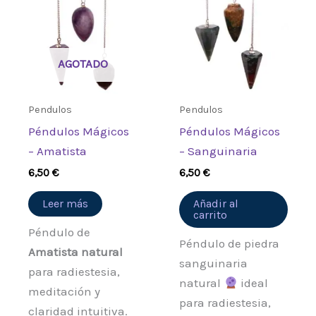
AGOTADO
Pendulos
Pendulos
Péndulos Mágicos
Péndulos Mágicos
– Amatista
– Sanguinaria
6,50
€
6,50
€
Leer más
Añadir al
carrito
Péndulo de
Péndulo de piedra
Amatista natural
sanguinaria
para radiestesia,
natural
ideal
meditación y
para radiestesia,
claridad intuitiva.