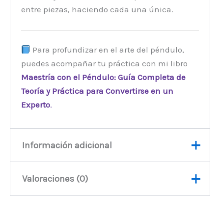
entre piezas, haciendo cada una única.
Para profundizar en el arte del péndulo,
puedes acompañar tu práctica con mi libro
Maestría con el Péndulo: Guía Completa de
Teoría y Práctica para Convertirse en un
Experto
.
Información adicional
Valoraciones (0)
Peso
20 kg
No hay valoraciones aún.