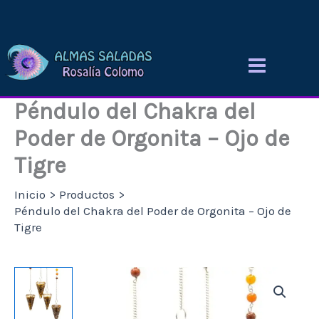
Ir
al
contenido
Péndulo del Chakra del
Poder de Orgonita – Ojo de
Tigre
Inicio
Productos
Péndulo del Chakra del Poder de Orgonita – Ojo de
Tigre
Péndulo
del
Chakra
del