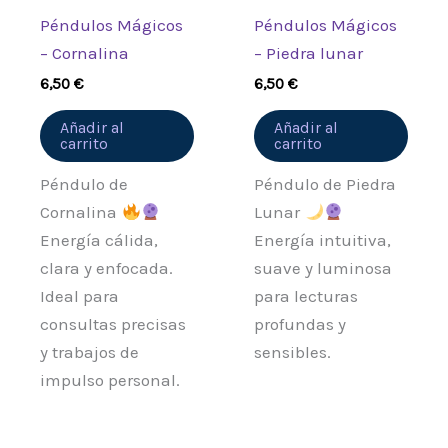
Péndulos Mágicos
Péndulos Mágicos
– Cornalina
– Piedra lunar
6,50
€
6,50
€
Añadir al
Añadir al
carrito
carrito
Péndulo de
Péndulo de Piedra
Cornalina
Lunar
Energía cálida,
Energía intuitiva,
clara y enfocada.
suave y luminosa
Ideal para
para lecturas
consultas precisas
profundas y
y trabajos de
sensibles.
impulso personal.