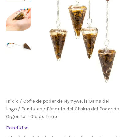
Poder
de
Orgonita
-
Ojo
de
Tigre
cantidad
Inicio
/
Cofre de poder de Nymywe, la Dama del
Lago
/
Pendulos
/ Péndulo del Chakra del Poder de
Orgonita – Ojo de Tigre
Pendulos