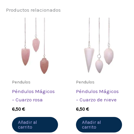
Productos relacionados
Sé el primero en valorar
“Péndulo del Chakra del
Poder de Orgonita – Ojo de
Tigre”
Debes
acceder
para publicar una
valoración.
Pendulos
Pendulos
Péndulos Mágicos
Péndulos Mágicos
– Cuarzo rosa
– Cuarzo de nieve
6,50
€
6,50
€
Añadir al
Añadir al
carrito
carrito