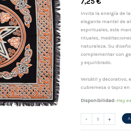
7,25
€
Tierra
cantidad
Invita la energía de l
elegante mantel de al
espirituales, este ma
rituales, meditacion
naturaleza. Su diseño
complementar con gem
y equilibrado.
Versátil y decorativo
cubremesa o tapiz en 
Disponibilidad:
Hay ex
A
-
+