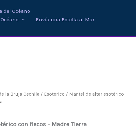
ra del Océano
i Océano
Envía una Botella al Mar
e la Bruja Cechila
/
Esotérico
/ Mantel de altar esotérico
ra
térico con flecos – Madre Tierra