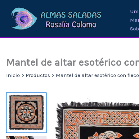
Ir
Umb
al
Mar
contenido
Sob
Mantel de altar esotérico con
Inicio
Productos
Mantel de altar esotérico con flec