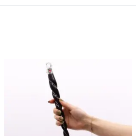
tar esotérico con flecos – Madre Tierra”