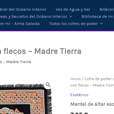
ral del Océano Interior
Voz de Agua y Sal
Bitáco
eas y Secretos del Océano Interior
Biblioteca de m
re mí – Alma Salada
Todos los cofres de poder
 flecos – Madre Tierra
os – Madre Tierra
Mantel
Inicio
/
Cofre de poder d
de
con flecos – Madre Tier
altar
esotérico
Esotérico
con
Mantel de altar eso
flecos
-
Madre