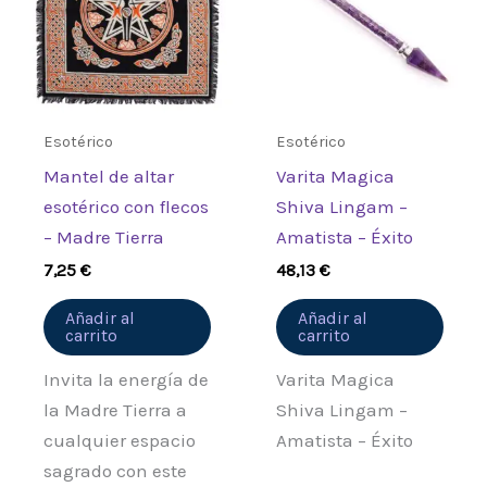
Preciosa de Plata Oscura”
Debes
acceder
para publicar una
valoración.
Esotérico
Esotérico
Mantel de altar
Varita Magica
esotérico con flecos
Shiva Lingam –
– Madre Tierra
Amatista – Éxito
7,25
€
48,13
€
Añadir al
Añadir al
carrito
carrito
Invita la energía de
Varita Magica
la Madre Tierra a
Shiva Lingam –
cualquier espacio
Amatista – Éxito
sagrado con este