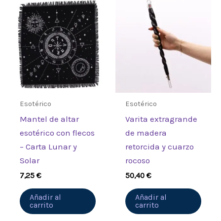
Esotérico
Esotérico
Mantel de altar
Varita extragrande
esotérico con flecos
de madera
– Carta Lunar y
retorcida y cuarzo
Solar
rocoso
7,25
€
50,40
€
Añadir al
Añadir al
carrito
carrito