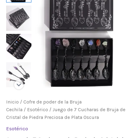
de
Bruja
de
Cristal
de
Piedra
Preciosa
de
Plata
Oscura
cantidad
Inicio
/
Cofre de poder de la Bruja
Cechila
/
Esotérico
/ Juego de 7 Cucharas de Bruja de
Cristal de Piedra Preciosa de Plata Oscura
Esotérico