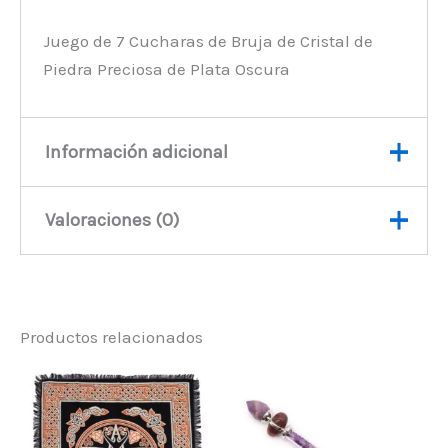
Juego de 7 Cucharas de Bruja de Cristal de
Piedra Preciosa de Plata Oscura
Información adicional
Valoraciones (0)
Peso
200 kg
No hay valoraciones aún.
Productos relacionados
Sé el primero en valorar
“Juego de 7 Cucharas de
Bruja de Cristal de Piedra