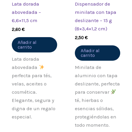
Lata dorada
Dispensador de
abovedada –
minilata con tapa
6,6×11,5 cm
deslizante – 15 g
(8×3,4×1,2 cm)
2,60
€
2,50
€
Añadir al
carrito
Añadir al
carrito
Lata dorada
abovedada
Minilata de
perfecta para tés,
aluminio con tapa
velas, aceites o
deslizante, perfecta
cosmética.
para conservar
Elegante, segura y
té, hierbas o
digna de un regalo
esencias sólidas,
especial.
protegiéndolas en
todo momento.