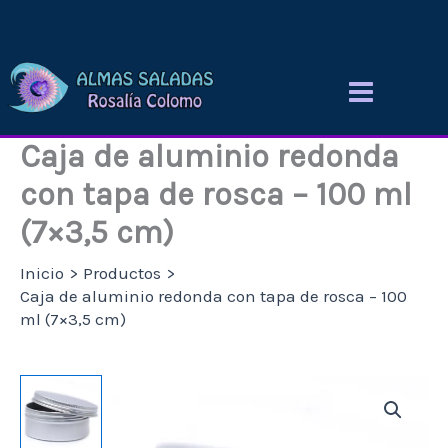
Ir
al
contenido
Caja de aluminio redonda
con tapa de rosca – 100 ml
(7×3,5 cm)
Inicio
Productos
Caja de aluminio redonda con tapa de rosca – 100
ml (7×3,5 cm)
Caja
de
aluminio
redonda