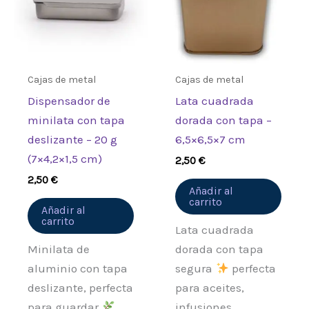
valoración.
Cajas de metal
Cajas de metal
Dispensador de
Lata cuadrada
minilata con tapa
dorada con tapa –
deslizante – 20 g
6,5×6,5×7 cm
(7×4,2×1,5 cm)
2,50
€
2,50
€
Añadir al
carrito
Añadir al
carrito
Lata cuadrada
Minilata de
dorada con tapa
aluminio con tapa
segura
perfecta
deslizante, perfecta
para aceites,
para guardar
infusiones,