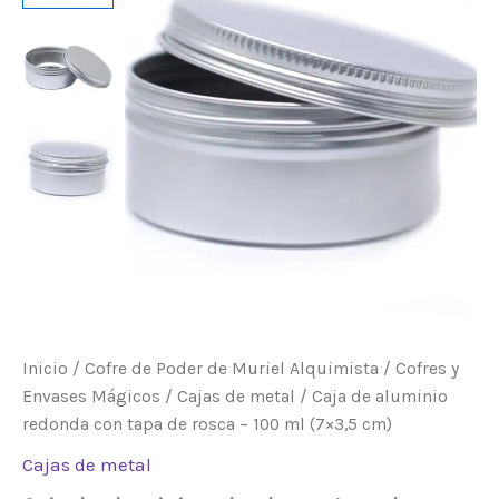
con
tapa
de
rosca
–
100
ml
(7×3,5
cm)
cantidad
Inicio
/
Cofre de Poder de Muriel Alquimista
/
Cofres y
Envases Mágicos
/
Cajas de metal
/ Caja de aluminio
redonda con tapa de rosca – 100 ml (7×3,5 cm)
Cajas de metal