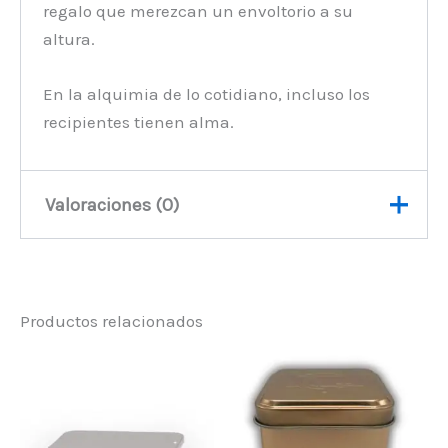
regalo que merezcan un envoltorio a su
altura.
En la alquimia de lo cotidiano, incluso los
recipientes tienen alma.
Valoraciones (0)
No hay valoraciones aún.
Productos relacionados
Sé el primero en valorar “Caja
de aluminio redonda con tapa
de rosca – 100 ml (7×3,5 cm)”
Debes
acceder
para publicar una