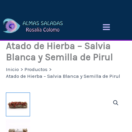
Ir
al
contenido
Atado de Hierba – Salvia
Blanca y Semilla de Pirul
Inicio
Productos
Atado de Hierba – Salvia Blanca y Semilla de Pirul
Atado
de
Hierba
-
Salvia
Blanca
y