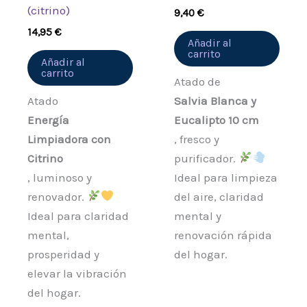
(citrino)
9,40
€
14,95
€
Añadir al
carrito
Añadir al
carrito
Atado de
Atado
Salvia Blanca y
Energía
Eucalipto 10 cm
Limpiadora con
, fresco y
Citrino
purificador.
, luminoso y
Ideal para limpieza
renovador.
del aire, claridad
Ideal para claridad
mental y
mental,
renovación rápida
prosperidad y
del hogar.
elevar la vibración
del hogar.