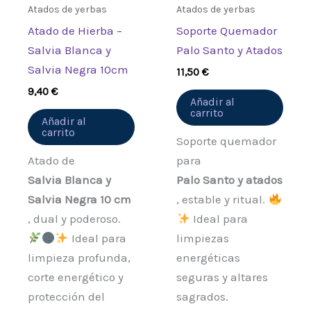
Atados de yerbas
Atados de yerbas
Atado de Hierba –
Soporte Quemador
Salvia Blanca y
Palo Santo y Atados
Salvia Negra 10cm
11,50
€
9,40
€
Añadir al
carrito
Añadir al
carrito
Soporte quemador
Atado de
para
Salvia Blanca y
Palo Santo y atados
Salvia Negra 10 cm
, estable y ritual.
, dual y poderoso.
Ideal para
Ideal para
limpiezas
limpieza profunda,
energéticas
corte energético y
seguras y altares
protección del
sagrados.