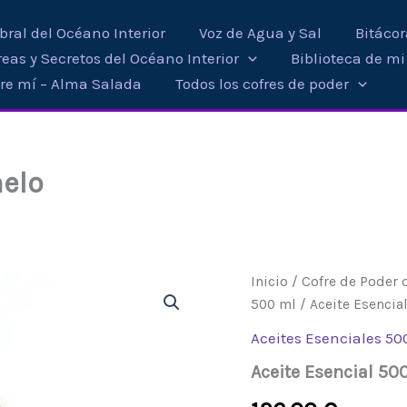
ral del Océano Interior
Voz de Agua y Sal
Bitáco
eas y Secretos del Océano Interior
Biblioteca de m
re mí – Alma Salada
Todos los cofres de poder
melo
Aceite
Inicio
/
Cofre de Poder 
Esencial
500 ml
/ Aceite Esencia
500
ml
Aceites Esenciales 50
-
Aceite Esencial 50
Pomelo
cantidad