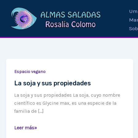
Ir
Umb
al
Mar
contenido
Sob
La
Espacio vegano
soja
La soja y sus propiedades
y
sus
La soja y sus propiedades La soja, cuyo nombre
propiedades
científico es Glycine max, es una especie de la
familia de […]
Leer más»