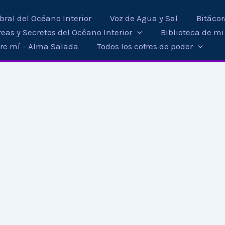
ral del Océano Interior
Voz de Agua y Sal
Bitáco
eas y Secretos del Océano Interior
Biblioteca de m
re mí – Alma Salada
Todos los cofres de poder