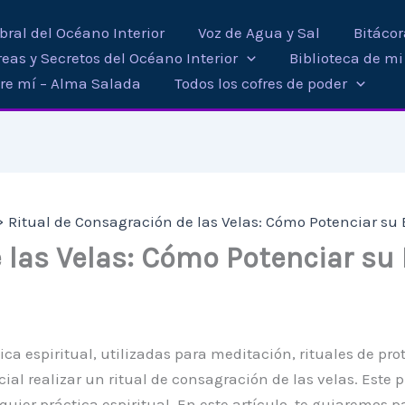
ral del Océano Interior
Voz de Agua y Sal
Bitáco
eas y Secretos del Océano Interior
Biblioteca de m
re mí – Alma Salada
Todos los cofres de poder
Ritual de Consagración de las Velas: Cómo Potenciar su 
 las Velas: Cómo Potenciar su
ica espiritual, utilizadas para meditación, rituales de p
al realizar un ritual de consagración de las velas. Este p
uier práctica espiritual. En este artículo, te guiaremos p