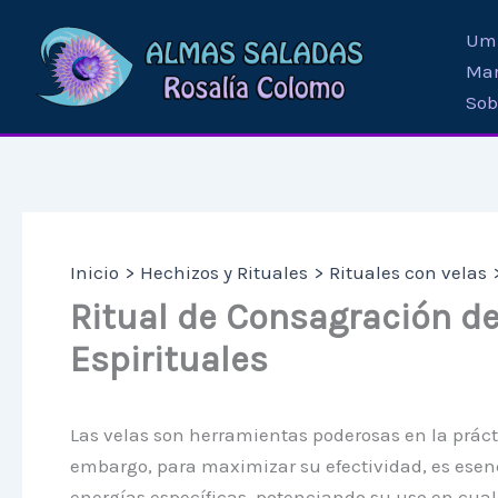
Ir
Umb
al
Mar
contenido
Sob
Inicio
Hechizos y Rituales
Rituales con velas
Ritual de Consagración de
Espirituales
Las velas son herramientas poderosas en la práct
embargo, para maximizar su efectividad, es esenci
energías específicas, potenciando su uso en cualq