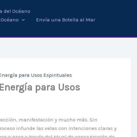
ra del Océano
i Océano
Envía una Botella al Mar
Energía para Usos Espirituales
 Energía para Usos
rotección, manifestación y mucho más. Sin
roceso infunde las velas con intenciones claras y
aso a paso a través del ritual de consagración de