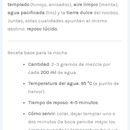
templado
(hinojo, anisados),
aire limpio
(menta),
agua pacificada
(tilo) y la
tierra dulce
del rooibos.
Juntas, estas cualidades apuntan al mismo
destino:
reposo lúcido
.
Receta base para la noche
Cantidad
: 2–3 gramos de mezcla por
cada
200 ml
de agua.
Temperatura del agua
:
95 °C
(a punto de
hervor).
Tiempo de reposo
:
4–5 minutos
.
Cómo servir
: colar, dejar templar uno o
dos minutos (la boca percibe mejor los
aromas cuando la temperatura baja un