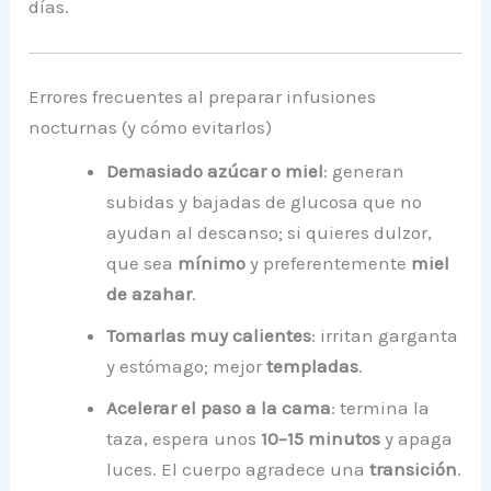
días.
Errores frecuentes al preparar infusiones
nocturnas (y cómo evitarlos)
Demasiado azúcar o miel
: generan
subidas y bajadas de glucosa que no
ayudan al descanso; si quieres dulzor,
que sea
mínimo
y preferentemente
miel
de azahar
.
Tomarlas muy calientes
: irritan garganta
y estómago; mejor
templadas
.
Acelerar el paso a la cama
: termina la
taza, espera unos
10–15 minutos
y apaga
luces. El cuerpo agradece una
transición
.