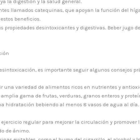
ya la digestión y la salud general.
ntes llamados catequinas, que apoyan la función del híg
estos beneficios.
s propiedades desintoxicantes y digestivas. Beber jugo de
ción
esintoxicación, es importante seguir algunos consejos prá
 una variedad de alimentos ricos en nutrientes y antioxi
 amplia gama de frutas, verduras, granos enteros y proteí
hidratación bebiendo al menos 8 vasos de agua al día. E
jercicio regular para mejorar la circulación y promover l
ado de ánimo.
inas evitables, como el humo del cigarrillo, el alcohol y 