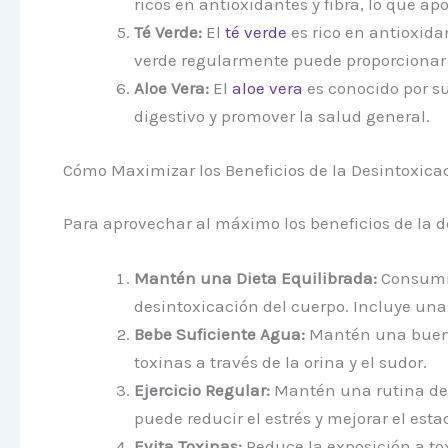
ricos en antioxidantes y fibra, lo que apo
Té Verde:
El
té verde
es rico en antioxida
verde regularmente puede proporcionar 
Aloe Vera:
El
aloe vera
es conocido por su
digestivo y promover la salud general.
Cómo Maximizar los Beneficios de la Desintoxica
Para aprovechar al máximo los beneficios de la d
Mantén una Dieta Equilibrada:
Consumir
desintoxicación del cuerpo. Incluye una
Bebe Suficiente Agua:
Mantén una buena 
toxinas a través de la orina y el sudor.
Ejercicio Regular:
Mantén una rutina de e
puede reducir el estrés y mejorar el est
Evita Toxinas:
Reduce la exposición a tox