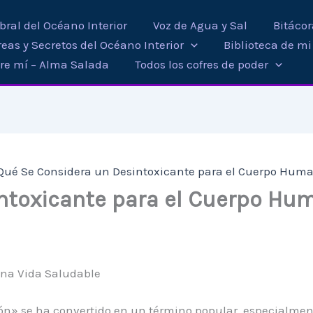
ral del Océano Interior
Voz de Agua y Sal
Bitáco
eas y Secretos del Océano Interior
Biblioteca de m
re mí – Alma Salada
Todos los cofres de poder
Qué Se Considera un Desintoxicante para el Cuerpo Huma
ntoxicante para el Cuerpo Hu
una Vida Saludable
» se ha convertido en un término popular, especialmente 