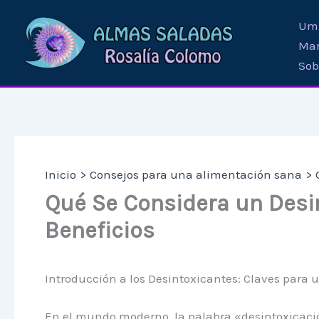
Ir
Umb
al
Mar
contenido
Sob
Inicio
Consejos para una alimentación sana
Qué Se Considera un Desi
Beneficios
Introducción a los Desintoxicantes: Claves para 
En el mundo moderno, la palabra «desintoxicación