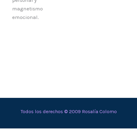
magnetismo
emocional.
Todos los derechos © 2009 Rosalía Colomo
En calidad de Afiliado de Amazon, obtengo ingresos por