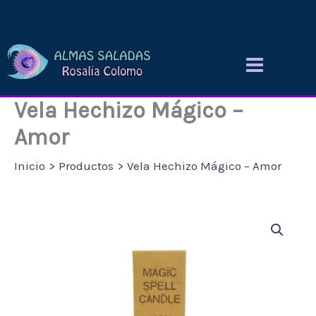
Ir
al
contenido
Vela Hechizo Mágico –
Amor
Inicio
Productos
Vela Hechizo Mágico – Amor
Vela
Hechizo
Mágico
-
Amor
cantidad