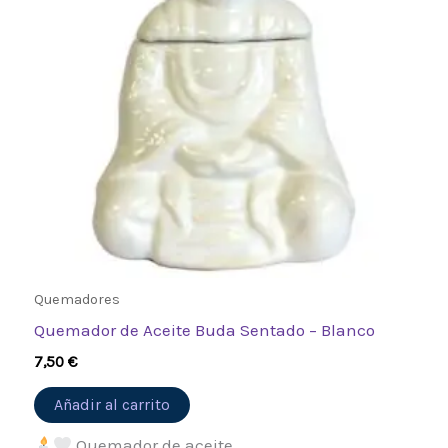
Quemadores
Quemador de Aceite Buda Sentado – Blanco
7,50
€
Añadir al carrito
Quemador de aceite