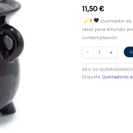
Negro
11,50
€
cantidad
Quemador de 
ideal para difundir a
contemplación.
A
-
+
SKU:
SS-QUEMADORACEI
Etiqueta:
Quemadores a