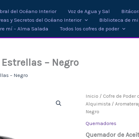
ral del Océano Interior
Voz de Agua y Sal
Bitáco
eas y Secretos del Océano Interior
Biblioteca de m
re mí – Alma Salada
Todos los cofres de poder
Estrellas – Negro
llas – Negro
Quemador
Inicio
/
Cofre de Poder 
de
Alquimista
/
Aromatera
Aceite
Negro
–
Luna
Quemadores
y
Estrellas
Quemador de Aceite
–