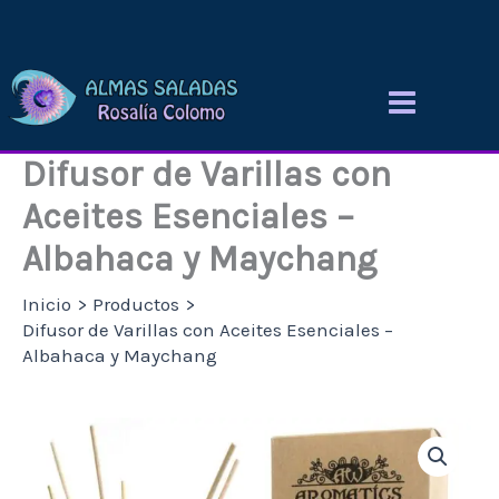
Ir
al
contenido
Difusor de Varillas con
Aceites Esenciales –
Albahaca y Maychang
Inicio
Productos
Difusor de Varillas con Aceites Esenciales –
Albahaca y Maychang
Difusor
de
Varillas
con