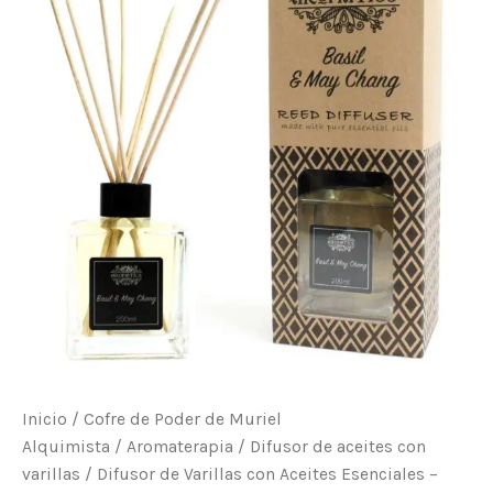
Aceites
Esenciales
–
Albahaca
y
Maychang
cantidad
Inicio
/
Cofre de Poder de Muriel
Alquimista
/
Aromaterapia
/
Difusor de aceites con
varillas
/ Difusor de Varillas con Aceites Esenciales –