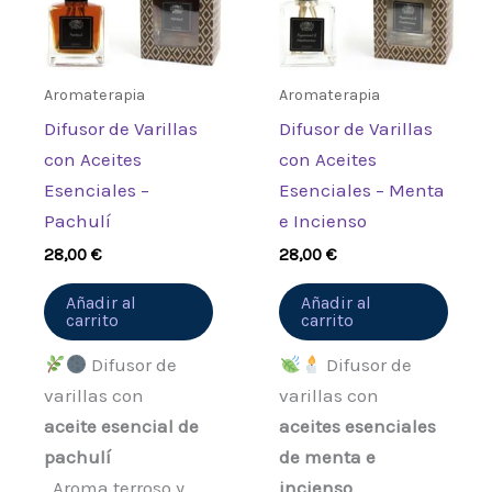
Aromaterapia
Aromaterapia
Difusor de Varillas
Difusor de Varillas
con Aceites
con Aceites
Esenciales –
Esenciales – Menta
Pachulí
e Incienso
28,00
€
28,00
€
Añadir al
Añadir al
carrito
carrito
Difusor de
Difusor de
varillas con
varillas con
aceite esencial de
aceites esenciales
pachulí
de menta e
. Aroma terroso y
incienso